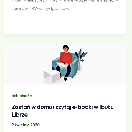
z czasopism (2011 – 2019) opracowane na podstawie
zbiorów
w Bydgoszczy.
PBW
aktualności
Zostań w domu i czytaj e‑booki w Ibuku
Librze
9 kwietnia 2020