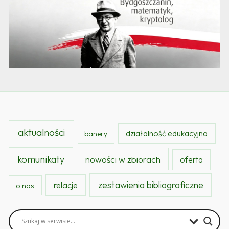
aktualności
działalność edukacyjna
banery
komunikaty
nowości w zbiorach
oferta
zestawienia bibliograficzne
relacje
o nas