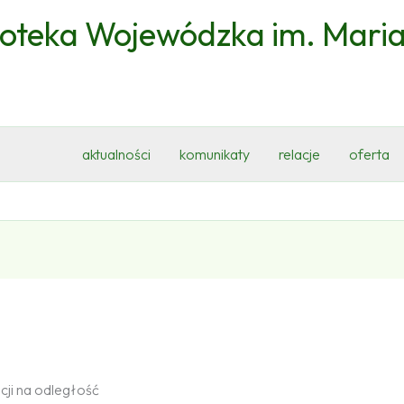
ioteka Wojewódzka im. Mari
aktualności
komunikaty
relacje
oferta
cji na odległość