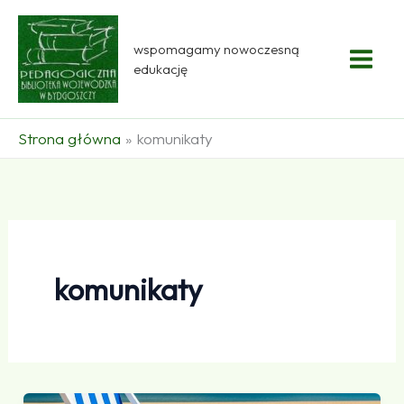
Przejdź
do
wspomagamy nowoczesną
treści
edukację
Strona główna
komunikaty
komunikaty