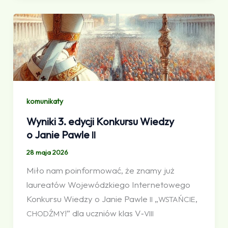
komunikaty
Wyniki 3. edycji Konkursu Wiedzy
o Janie Pawle
II
28 maja 2026
Miło nam poinformować, że znamy już
laureatów Wojewódzkiego Internetowego
Konkursu Wiedzy o Janie Pawle
„
,
II
WSTAŃCIE
!” dla uczniów klas V‑
CHODŹMY
VIII