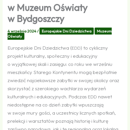
w Muzeum Oświaty
w Bydgoszczy
4 września 2024
/
Europejskie Dni Dziedzictwa
Muzeum
Oświaty
Europejskie Dni Dziedzictwa (
) to cykliczny
EDD
projekt kulturalny, społeczny i edukacyjny
o wyjątkowej skali i zasięgu: co roku we wrześniu
mieszkańcy Starego Kontynentu mogą bezpłatnie
zwiedzić najciekawsze zabytki w swojej okolicy oraz
skorzystać z szerokiego wachlarza wydarzeń
kulturalnych i edukacyjnych. Podczas
nawet
EDD
niedostępne na co dzień zabytki wpuszczają
w swoje mury gości, a uczestnicy licznych spotkań,
prelekcji i warsztatów poznają historię i kulturę
zarówno narodową, jak i tę regionalną oraz lokalną.