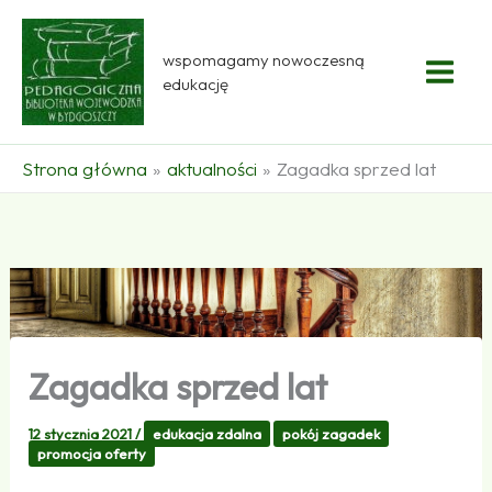
Przejdź
do
wspomagamy nowoczesną
treści
edukację
Strona główna
aktualności
Zagadka sprzed lat
Zagadka sprzed lat
12 stycznia 2021
/
edukacja zdalna
pokój zagadek
promocja oferty