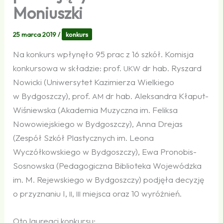
Moniuszki
25 marca 2019
/
konkurs
Na konkurs wpłynęło 95 prac z 16 szkół. Komisja
konkursowa w składzie: prof.
dr hab. Ryszard
UKW
Nowicki (Uniwersytet Kazimierza Wielkiego
w Bydgoszczy), prof.
dr hab. Aleksandra Kłaput-
AM
Wiśniewska (Akademia Muzyczna im. Feliksa
Nowowiejskiego w Bydgoszczy), Anna Drejas
(Zespół Szkół Plastycznych im. Leona
Wyczółkowskiego w Bydgoszczy), Ewa Pronobis-
Sosnowska (Pedagogiczna Biblioteka Wojewódzka
im. M. Rejewskiego w Bydgoszczy) podjęła decyzję
o przyznaniu I,
,
miejsca oraz 10 wyróżnień.
II
III
Oto laureaci konkursu: