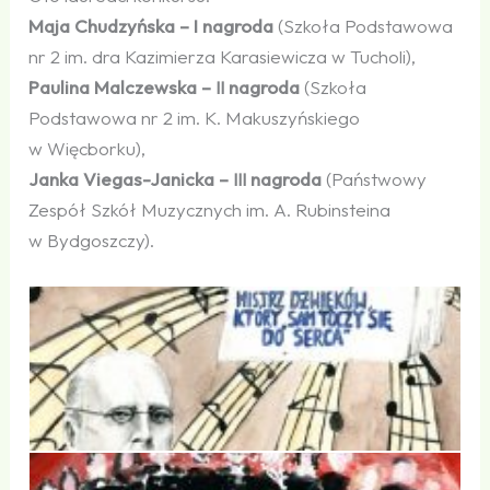
Maja Chudzyńska – I nagroda
(Szkoła Podstawowa
nr 2 im. dra Kazimierza Karasiewicza w Tucholi),
Paulina Malczewska –
nagroda
(Szkoła
II
Podstawowa nr 2 im. K. Makuszyńskiego
w Więcborku),
Janka Viegas-Janicka –
nagroda
(Państwowy
III
Zespół Szkół Muzycznych im. A. Rubinsteina
w Bydgoszczy).