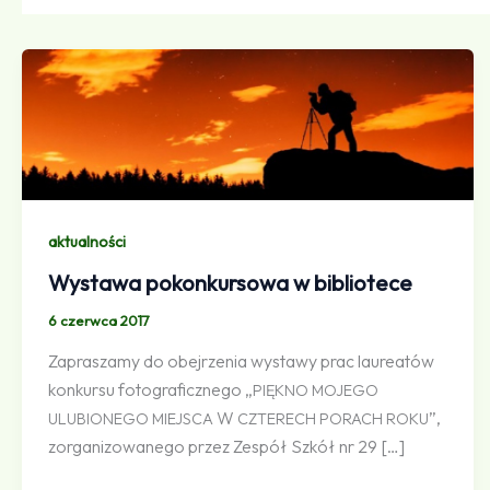
aktualności
Wystawa pokonkursowa w bibliotece
6 czerwca 2017
Zapraszamy do obejrzenia wystawy prac laureatów
konkursu fotograficznego „
PIĘKNO
MOJEGO
W
”,
ULUBIONEGO
MIEJSCA
CZTERECH
PORACH
ROKU
zorganizowanego przez Zespół Szkół nr 29 […]