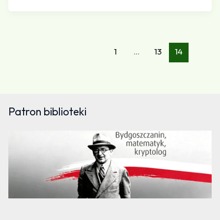
1
…
13
14
Patron biblioteki