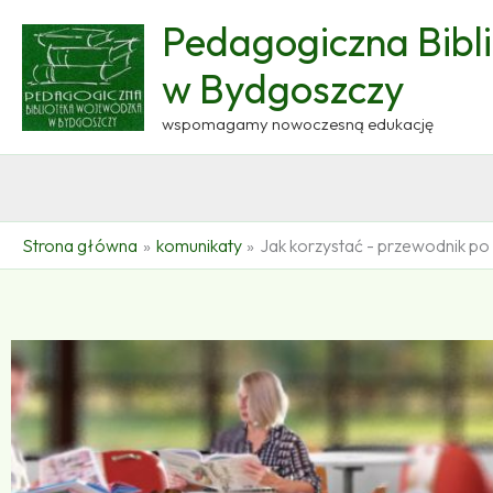
Przejdź
Pedagogiczna Bibl
do
treści
w Bydgoszczy
wspomagamy nowoczesną edukację
Strona główna
komunikaty
Jak korzystać - przewodnik po