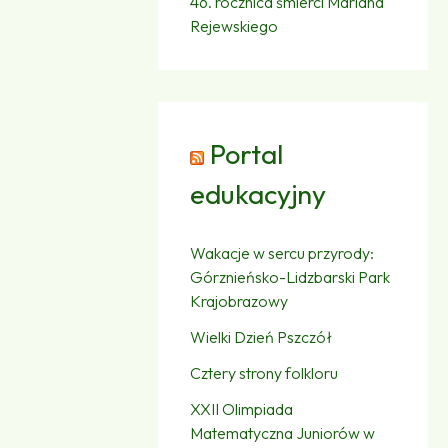
46. rocznica śmierci Mariana
Rejewskiego
Portal
edukacyjny
Wakacje w sercu przyrody:
Górznieńsko-Lidzbarski Park
Krajobrazowy
Wielki Dzień Pszczół
Cztery strony folkloru
XXII Olimpiada
Matematyczna Juniorów w