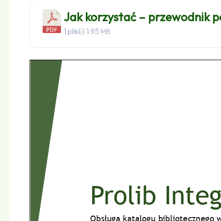
Jak korzystać – przewodnik p
1 plik(i)
1.95
MB