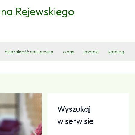
ana Rejewskiego
działalność edukacyjna
o nas
kontakt
katalog
Wyszukaj
w serwisie