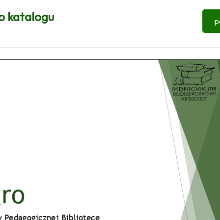
o katalogu
p