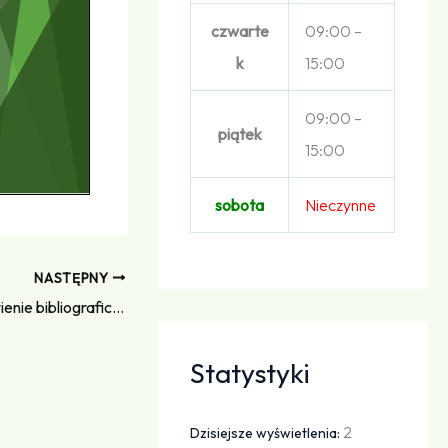
czwarte
09:00 –
k
15:00
09:00 –
piątek
15:00
sobota
Nieczynne
NASTĘPNY
Odkryj Bydgoszcz na nowo! – zestawienie bibliograficzne
Statystyki
2
Dzisiejsze wyświetlenia: