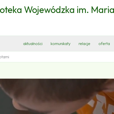
ioteka Wojewódzka im. Mari
aktualności
komunikaty
relacje
oferta
otami