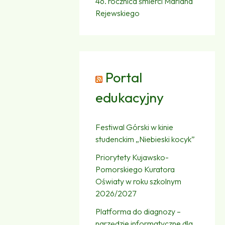
46. rocznica śmierci Mariana
Rejewskiego
Portal
edukacyjny
Festiwal Górski w kinie
studenckim „Niebieski kocyk”
Priorytety Kujawsko-
Pomorskiego Kuratora
Oświaty w roku szkolnym
2026/2027
Platforma do diagnozy –
narzędzie informatyczne dla