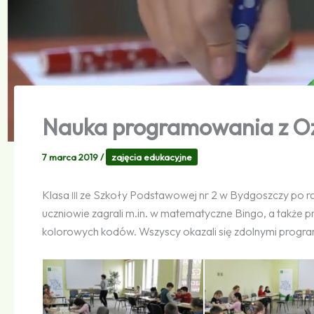
Nauka programowania z O
7 marca 2019
/
zajęcia edukacyjne
Klasa
ze Szkoły Podstawowej nr 2 w Bydgoszczy po ra
III
uczniowie zagrali m.in. w matematyczne Bingo, a także 
kolorowych kodów. Wszyscy okazali się zdolnymi programi