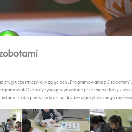
zobotami
z drugi uczestniczyła w zajęciach „Programowania z Ozobotem“
programowali Ozoboty rysując wymyślone przez siebie trasy z wy
stami i zrobili pierwsze kroki na drodze algorytmicznego myśleni