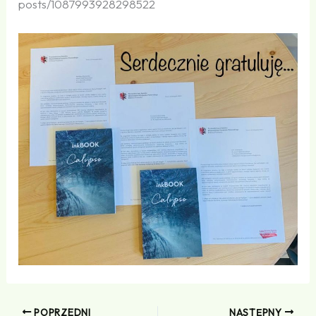
p​o​s​t​s​/​1​0​8​7​9​9​3​9​2​8​298522
POPRZEDNI
NASTĘPNY