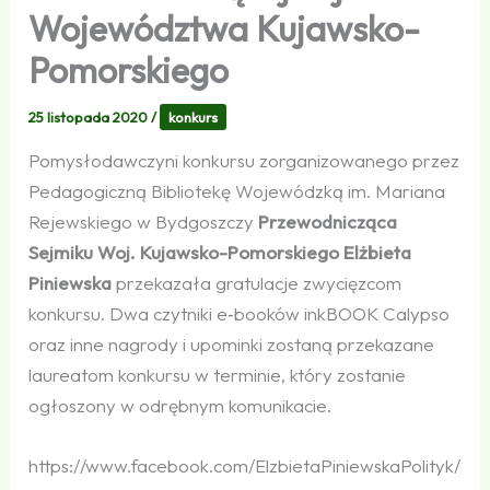
Województwa Kujawsko-
Pomorskiego
25 listopada 2020
/
konkurs
Pomysłodawczyni konkursu zorganizowanego przez
Pedagogiczną Bibliotekę Wojewódzką im. Mariana
Rejewskiego w Bydgoszczy
Przewodnicząca
Sejmiku Woj. Kujawsko-Pomorskiego Elżbieta
Piniewska
przekazała gratulacje zwycięzcom
konkursu. Dwa czytniki e‑booków inkBOOK Calypso
oraz inne nagrody i upominki zostaną przekazane
laureatom konkursu w terminie, który zostanie
ogłoszony w odrębnym komunikacie.
https://​www​.facebook​.com/​E​l​z​b​i​e​t​a​P​i​n​i​e​w​s​k​a​P​o​l​i​t​y​k​/​