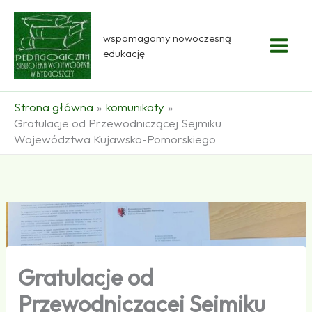
Przejdź
do
wspomagamy nowoczesną
treści
edukację
Strona główna
komunikaty
Gratulacje od Przewodniczącej Sejmiku
Województwa Kujawsko-Pomorskiego
Gratulacje od
Przewodniczącej Sejmiku