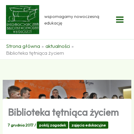
Przejdź
do
wspomagamy nowoczesną
treści
edukację
Strona główna
aktualności
Biblioteka tętniąca życiem
Biblioteka tętniąca życiem
7 grudnia 2017
/
pokój zagadek
zajęcia edukacyjne