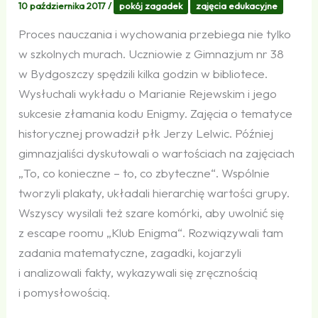
10 października 2017
/
pokój zagadek
zajęcia edukacyjne
Proces nauczania i wychowania przebiega nie tylko
w szkolnych murach. Uczniowie z Gimnazjum nr 38
w Bydgoszczy spędzili kilka godzin w bibliotece.
Wysłuchali wykładu o Marianie Rejewskim i jego
sukcesie złamania kodu Enigmy. Zajęcia o tematyce
historycznej prowadził płk Jerzy Lelwic. Później
gimnazjaliści dyskutowali o wartościach na zajęciach
„To, co konieczne – to, co zbyteczne“. Wspólnie
tworzyli plakaty, układali hierarchię wartości grupy.
Wszyscy wysilali też szare komórki, aby uwolnić się
z escape roomu „Klub Enigma“. Rozwiązywali tam
zadania matematyczne, zagadki, kojarzyli
i analizowali fakty, wykazywali się zręcznością
i pomysłowością.