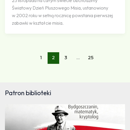
25 listopada na całym świecie obchodzimy
Światowy Dzień Pluszowego Misia, ustanowiony
w 2002 roku w setną rocznicę powstania pierwszej
zabawki w kształcie misia.
1
2
3
…
25
Patron biblioteki