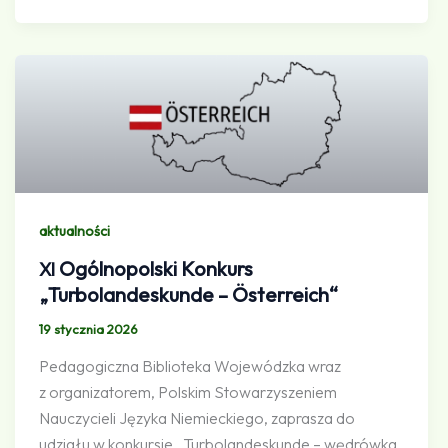
aktualności
Ogólnopolski Konkurs
XI
„Turbolandeskunde – Österreich“
19 stycznia 2026
Pedagogiczna Biblioteka Wojewódzka wraz
z organizatorem, Polskim Stowarzyszeniem
Nauczycieli Języka Niemieckiego, zaprasza do
udziału w konkursie „Turbolandeskunde – wędrówka