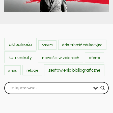
aktualności
działalność edukacyjna
banery
komunikaty
nowości w zbiorach
oferta
zestawienia bibliograficzne
relacje
o nas