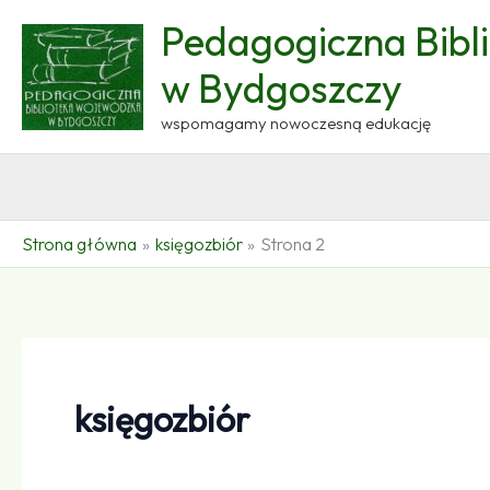
Przejdź
Pedagogiczna Bibl
do
treści
w Bydgoszczy
wspomagamy nowoczesną edukację
Strona główna
księgozbiór
Strona 2
księgozbiór