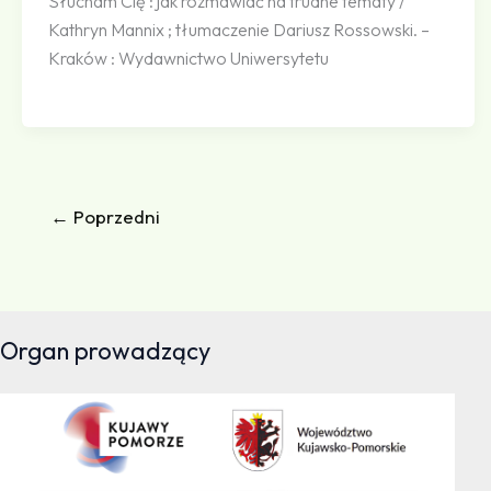
Słucham Cię : jak rozmawiać na trudne tematy /
Kathryn Mannix ; tłumaczenie Dariusz Rossowski. –
Kraków : Wydawnictwo Uniwersytetu
←
Poprzedni
Organ prowadzący