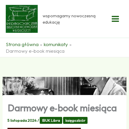
Przejdź
do
wspomagamy nowoczesną
treści
edukację
Strona główna
komunikaty
Darmowy e-book miesiąca
Darmowy e‑book miesiąca
5 listopada 2024
/
IBUK Libra
księgozbiór