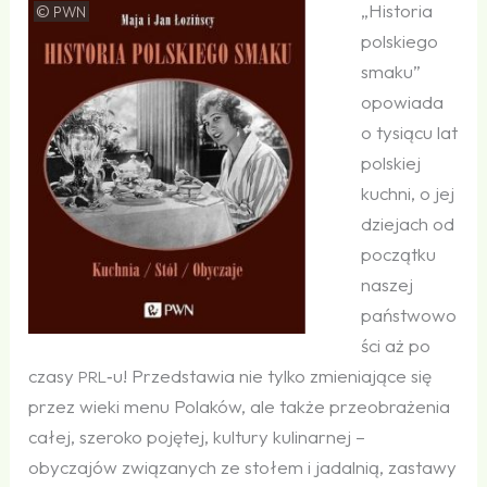
„Historia
©
PWN
polskiego
smaku”
opowiada
o tysiącu lat
polskiej
kuchni, o jej
dziejach od
początku
naszej
państwowo
ści aż po
czasy
‑u! Przedstawia nie tylko zmieniające się
PRL
przez wieki menu Polaków, ale także przeobrażenia
całej, szeroko pojętej, kultury kulinarnej –
obyczajów związanych ze stołem i jadalnią, zastawy