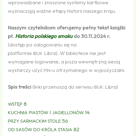
wprowadzane i znoszone systemy kartkowe
wyznaczają ważne etapy historii naszego kraju.
Naszym czytelnikom oferujemy pełny tekst książki
pt.
Historia polskiego smaku
do 30.11.2024 r.
(dostęp po zalogowaniu się na
platformie
Libra). W bibliotece nie jest
IBUK
wymagane logowanie, a poza wewnętrzną siecią
wystarczy użyć
‑u otrzymanego w wypożyczalni.
PIN
Spis treści
(linki przenoszą do serwisu
Libra)
IBUK
8
WSTĘP
I
14
KUCHNIA
PIASTÓW
JAGIELLONÓW
56
PRZY
SARMACKIM
STOLE
82
OD
SASÓW
DO
KRÓLA
STASIA