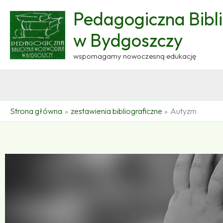
Przejdź
Pedagogiczna Bibl
do
treści
w Bydgoszczy
wspomagamy nowoczesną edukację
Strona główna
zestawienia bibliograficzne
Autyzm