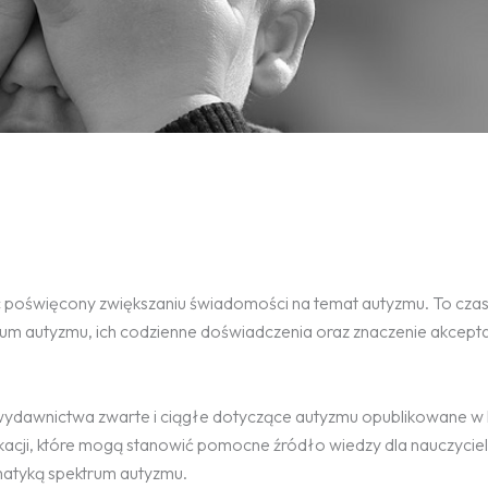
c poświęcony zwiększaniu świadomości na temat autyzmu. To czas
um autyzmu, ich codzienne doświadczenia oraz znaczenie akceptac
e wydawnictwa zwarte i ciągłe dotyczące autyzmu opublikowane w 
kacji, które mogą stanowić pomocne źródło wiedzy dla nauczycieli
matyką spektrum autyzmu.