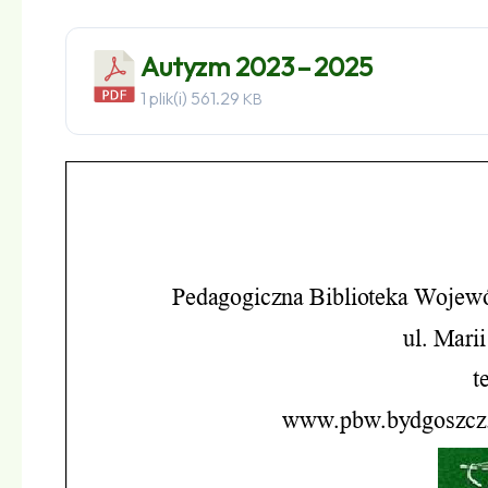
Autyzm 2023 – 2025
1 plik(i)
561.29
KB