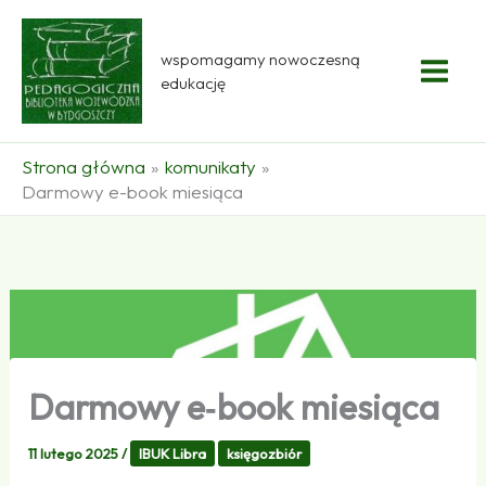
Przejdź
do
wspomagamy nowoczesną
treści
edukację
Strona główna
komunikaty
Darmowy e-book miesiąca
Darmowy e‑book miesiąca
11 lutego 2025
/
IBUK Libra
księgozbiór