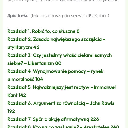
Spis treści
(linki przenoszą do serwisu
libra)
IBUK
Rozdział 1. Robić to, co słuszne
8
Rozdział 2. Zasada największego szczęścia –
utylitaryzm
46
Rozdział 3. Czy jesteśmy właścicielami samych
siebie? – Libertanizm
80
Rozdział 4. Wynajmowanie pomocy – rynek
a moralność
104
Rozdział 5. Najważniejszy jest motyw – Immanuel
Kant
142
Rozdział 6. Argument za równością – John Rawls
192
Rozdział 7. Spór o akcję afirmatywną
226
Rozdział 8. Kto na co zasługuje? – Arystoteles
248