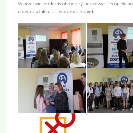
W przerwie, podczas obrad jury, uczniowie i ich opiekuno
praw, działalności i twórczości kobiet.