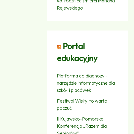
46. rocznica śmierci Mariana
Rejewskiego
Portal
edukacyjny
Platforma do diagnozy –
narzędzie informatyczne dla
szkół i placówek
Festiwal Wisły: to warto
poczuć
II Kujawsko-Pomorska
Konferencja „Razem dla
Seniorów”