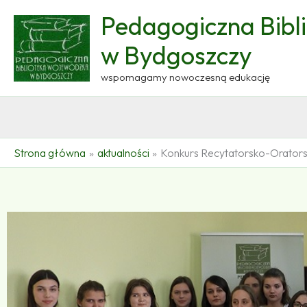
Przejdź
Pedagogiczna Bibl
do
treści
w Bydgoszczy
wspomagamy nowoczesną edukację
Strona główna
aktualności
Konkurs Recytatorsko-Orators