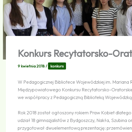
Konkurs Recytatorsko-Orat
9 kwietnia 2018
/
konkurs
W Pedagogicznej Bibliotece Wojewódzkiej im. Mariana 
Międzypowiatowego Konkursu Recytatorsko-Oratorsk
we współpracy z Pedagogiczną Biblioteką Wojewódzką 
Rok 2018 został ogłoszony rokiem Praw Kobiet dlatego c
udział 18 gimnazjalistów z Bydgoszczy, Nakła, Szubina o
przygotował dwuelementową prezentację: przemówienie