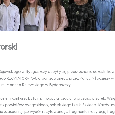
orski
Rejewskiego w Bydgoszczy odbyły się przesłuchania uczestników
iego
, organizowanego przez Pałac Młodzieży w
RECYTATORATOR
im. Mariana Rejewskiego w Bydgoszczy.
elem konkursu była m.in. popularyzacja twórczości pisarek. Wzi
raz powiatów: bydgoskiego, nakielskiego i szubińskiego. Każdy uc
 uzasadniające wybór recytowanego fragmentu i recytację frag