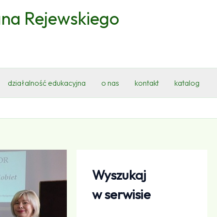
ana Rejewskiego
działalność edukacyjna
o nas
kontakt
katalog
Wyszukaj
w serwisie