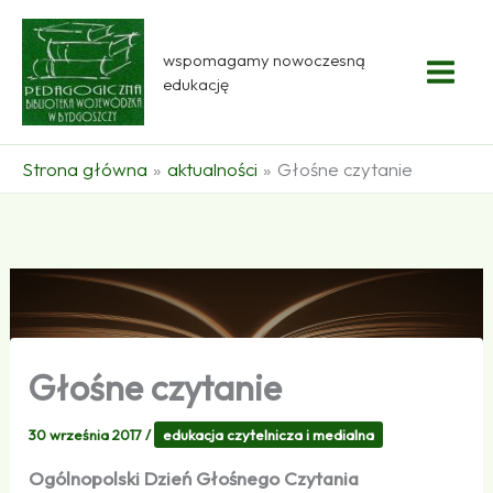
Przejdź
do
wspomagamy nowoczesną
treści
edukację
Strona główna
aktualności
Głośne czytanie
Głośne czytanie
30 września 2017
/
edukacja czytelnicza i medialna
Ogólnopolski Dzień Głośnego Czytania