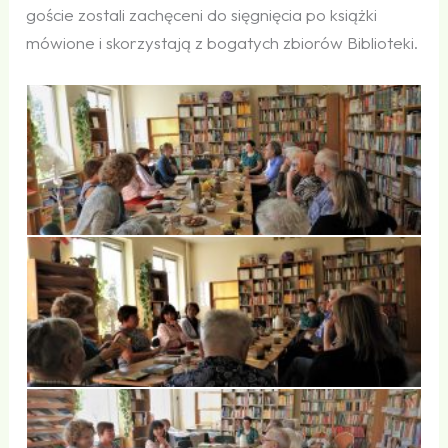
goście zostali zachęceni do sięgnięcia po książki
mówione i skorzystają z bogatych zbiorów Biblioteki.