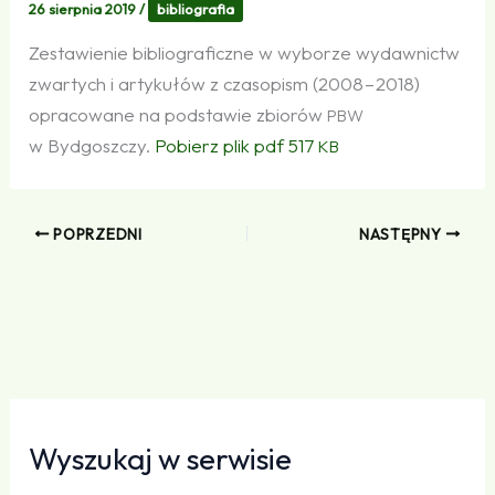
26 sierpnia 2019
/
bibliografia
Zesta­wienie biblio­gra­ficzne w wyborze wydaw­nictw
zwartych i artykułów z czasopism (2008 – 2018)
opra­co­wane na podstawie zbiorów
PBW
w Bydgoszczy.
Pobierz plik pdf 517
KB
POPRZEDNI
NASTĘPNY
Wyszukaj w serwisie