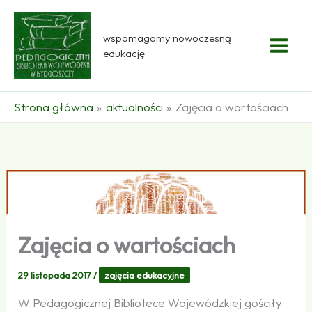
Przejdź
do
wspomagamy nowoczesną
treści
edukację
Strona główna
aktualności
Zajęcia o wartościach
Zajęcia o wartościach
29 listopada 2017
/
zajęcia edukacyjne
W Pedagogicznej Bibliotece Wojewódzkiej gościły