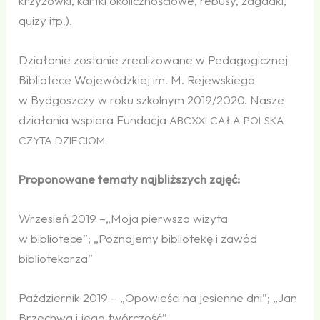
krzyżówki, kartki okolicznościowe, rebusy, zagadki,
quizy itp.).
Działanie zostanie zrealizowane w Pedagogicznej
Bibliotece Wojewódzkiej im. M. Rejewskiego
w Bydgoszczy w roku szkolnym 2019/2020. Nasze
działania wspiera Fundacja
ABCXXI
CAŁA
POLSKA
CZYTA
DZIECIOM
Proponowane tematy najbliższych zajęć:
Wrzesień 2019 –„Moja pierwsza wizyta
w bibliotece”; „Poznajemy bibliotekę i zawód
bibliotekarza”
Październik 2019 – „Opowieści na jesienne dni”; „Jan
Brzechwa i jego twórczość”