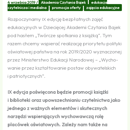
4 września 2019
/
Akademia Czytania Bajek
edukacja
czytelnicza i medialna
promocja oferty
zajęcia edukacyjne
Rozpoczynamy
edycję bezpłatnych zajęć
IX
edukacyjnych w Dziecięcej Akademii Czytania Bajek
pod hasłem „Twórcze spotkania z książką“. Tym
razem chcemy wspie­rać reali­zację priory­tetu polityki
oświa­towej państwa na rok 2019/2020 wyzna­czonej
przez Minister­stwo Edukacji Narodowej – „Wycho­
wanie przez kształ­to­wanie postaw obywatelskich
i patriotycznych“.
edycja poświęcona będzie promocji książki
IX
i biblioteki oraz upowszechnianiu czytelnictwa jako
jednego z ważnych elementów i skutecznych
narzędzi wspierających wychowawczą rolę
placówek oświatowych. Zależy nam także na