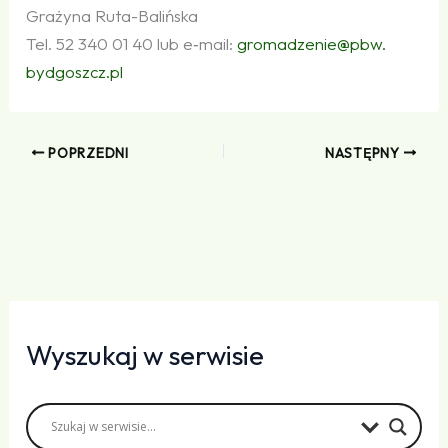
Grażyna Ruta-Balińska
Tel. 52 340 01 40 lub e‑mail:
gromadzenie@​pbw.​
bydgoszcz.​pl
POPRZEDNI
NASTĘPNY
Wyszukaj w serwisie