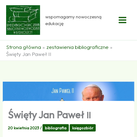
Przejdź
do
wspomagamy nowoczesną
treści
edukację
Strona główna
zestawienia bibliograficzne
Święty Jan Paweł II
Święty Jan Paweł
II
20 kwietnia 2023
/
bibliografia
księgozbiór