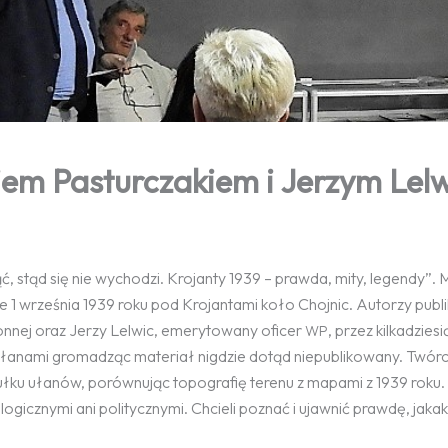
iem Pasturczakiem i Jerzym Lel
ąć, stąd się nie wychodzi. Krojanty 1939 – prawda, mity, legendy”.
e 1 września 1939 roku pod Krojantami koło Chojnic. Autorzy publi
 konnej oraz Jerzy Lelwic, emerytowany oficer
, przez kilkadziesią
WP
 ułanami gromadząc materiał nigdzie dotąd niepublikowany. Twórcy
pułku ułanów, porównując topografię terenu z mapami z 1939 roku.
logicznymi ani politycznymi. Chcieli poznać i ujawnić prawdę, jaka