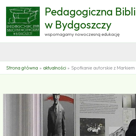
Przejdź
Pedagogiczna Bibl
do
treści
w Bydgoszczy
wspomagamy nowoczesną edukację
Strona główna
aktualności
Spotkanie autorskie z Markiem