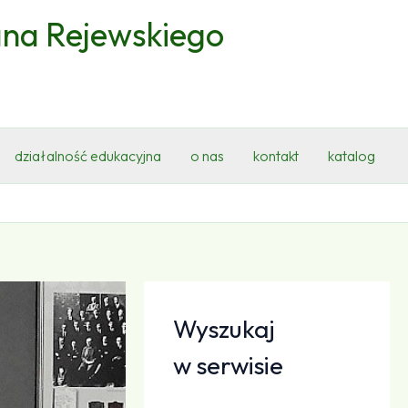
ana Rejewskiego
działalność edukacyjna
o nas
kontakt
katalog
Wyszukaj
w serwisie