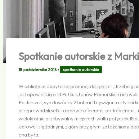
Spotkanie autorskie z Mark
18 października 2018
/
spotkanie autorskie
W bibliotece odbyła się promocja książki pt. „Trzeba gin
jest opowieścią o 18 Pułku Ułanów Pomorskich i ich walc
Pasturczak, syn dowódcy 2 baterii 11 dywizjonu artylerii
przeprowadzili setki rozmów z oficerami, podoficerami,
wielokrotnie przebywali w miejscach walk i potyczek 18 
kierowali się żadnymi, z góry przyjętymi założeniami ideo
ona była.