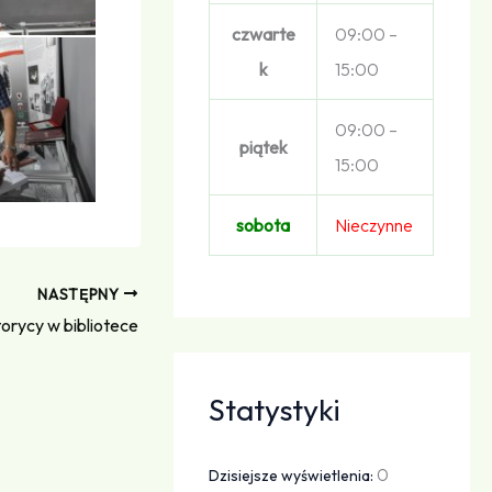
czwarte
09:00 –
k
15:00
09:00 –
piątek
15:00
sobota
Nieczynne
NASTĘPNY
torycy w bibliotece
Statystyki
0
Dzisiejsze wyświetlenia: