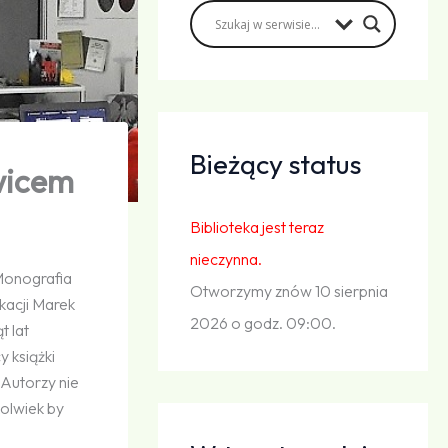
Bieżący status
wicem
Biblioteka jest teraz
nieczynna.
 Monografia
Otworzymy znów 10 sierpnia
kacji Marek
2026 o godz. 09:00.
t lat
 książki
 Autorzy nie
kolwiek by