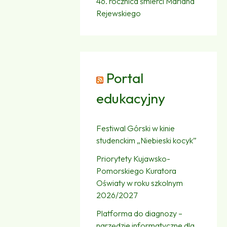
46. rocznica śmierci Mariana
Rejewskiego
Portal
edukacyjny
Festiwal Górski w kinie
studenckim „Niebieski kocyk”
Priorytety Kujawsko-
Pomorskiego Kuratora
Oświaty w roku szkolnym
2026/2027
Platforma do diagnozy –
narzędzie informatyczne dla