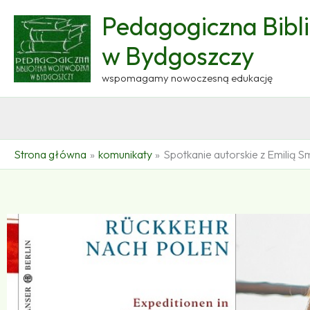
Przejdź
Pedagogiczna Bibl
do
treści
w Bydgoszczy
wspomagamy nowoczesną edukację
Strona główna
komunikaty
Spotkanie autorskie z Emilią 