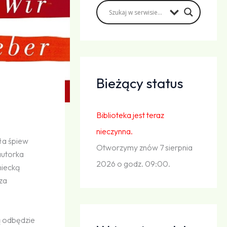
Bieżący status
Biblioteka jest teraz
nieczynna.
ła śpiew
Otworzymy znów 7 sierpnia
autorka
2026 o godz. 09:00.
miecką
za
ą odbędzie