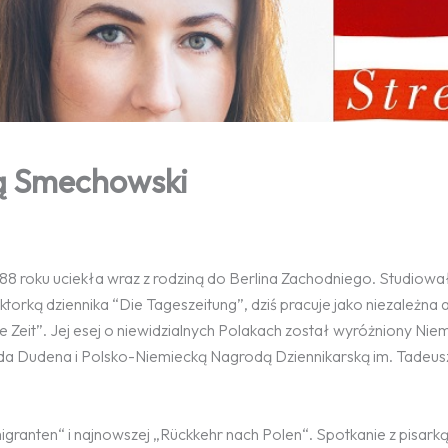
ią Smechowski
988 roku uciekła wraz z rodziną do Berlina Zachodniego. Studiowa
torką dziennika “Die Tageszeitung”, dziś pracuje jako niezależna 
ie Zeit”. Jej esej o niewidzialnych Polakach został wyróżniony Nie
a Dudena i Polsko-Niemiecką Nagrodą Dziennikarską im. Tadeus
migranten“ i najnowszej „Rückkehr nach Polen“. Spotkanie z pisark