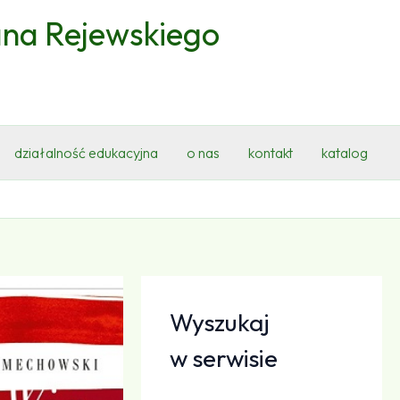
ana Rejewskiego
działalność edukacyjna
o nas
kontakt
katalog
Wyszukaj
w serwisie