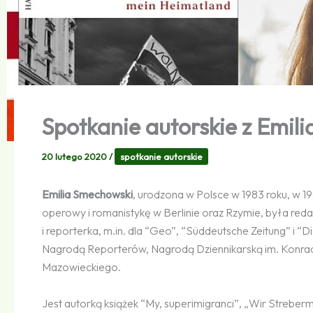
Spotkanie autorskie z Emil
20 lutego 2020
/
spotkanie autorskie
Emilia Smechowski
, urodzona w Polsce w 1983 roku, w 1
operowy i romanistykę w Berlinie oraz Rzymie, była redak
i reporterka, m.in. dla “Geo”, “Süddeutsche Zeitung” i “D
Nagrodą Reporterów, Nagrodą Dziennikarską im. Konrad
Mazowieckiego.
Jest autorką książek “My, superimigranci”, „Wir Streber