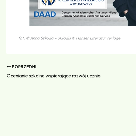
fot. © Anna Szkoda – okładki © Hanser Literaturverlage
POPRZEDNI
Ocenianie szkolne wspierające rozwój ucznia