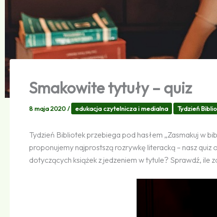
Smakowite tytuły – quiz
8 maja 2020
/
edukacja czytelnicza i medialna
Tydzień Bibli
Tydzień Bibliotek przebiega pod hasłem „Zasmakuj w bibl
proponujemy najprostszą rozrywkę literacką – nasz quiz 
dotyczących książek z jedzeniem w tytule? Sprawdź, ile 