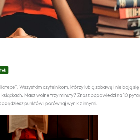
otek
iotece“. Wszystkim czytelnikom, którzy lubią zabawę i nie boją si
o książkach. Masz wolne trzy minuty? Znasz odpowiedzi na 10 pyta
zdobędziesz punktów i porównaj wynik z innymi.