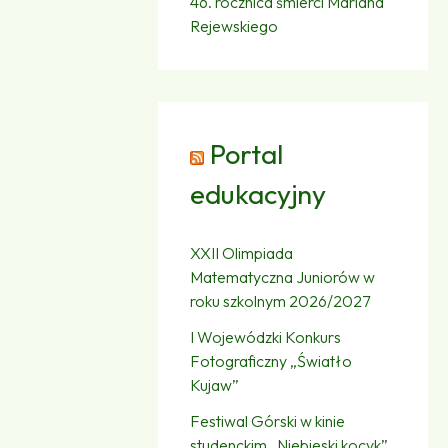
46. rocznica śmierci Mariana
Rejewskiego
Portal
edukacyjny
XXII Olimpiada
Matematyczna Juniorów w
roku szkolnym 2026/2027
I Wojewódzki Konkurs
Fotograficzny „Światło
Kujaw”
Festiwal Górski w kinie
studenckim „Niebieski kocyk”