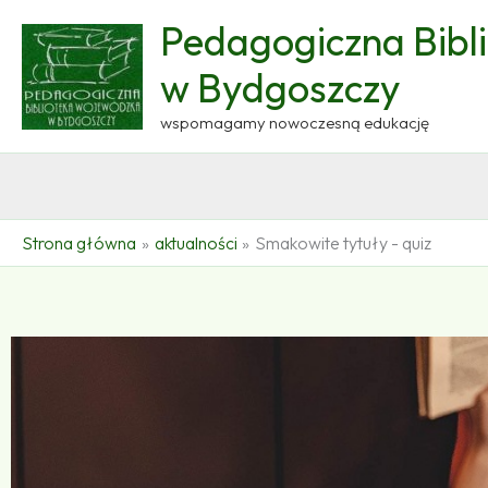
Przejdź
Pedagogiczna Bibl
do
treści
w Bydgoszczy
wspomagamy nowoczesną edukację
Strona główna
aktualności
Smakowite tytuły - quiz