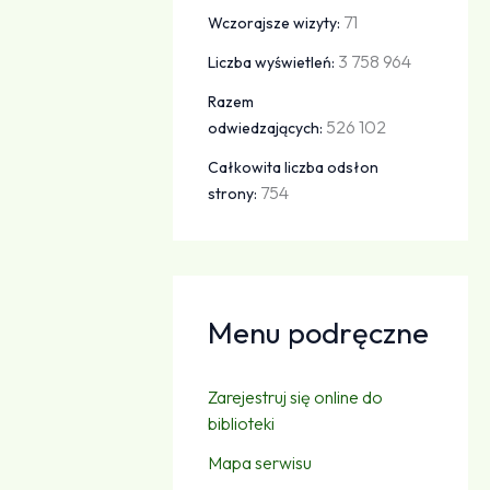
71
Wczorajsze wizyty:
3 758 964
Liczba wyświetleń:
Razem
526 102
odwiedzających:
Całkowita liczba odsłon
754
strony:
Menu podręczne
Zarejestruj się online do
biblioteki
Mapa serwisu