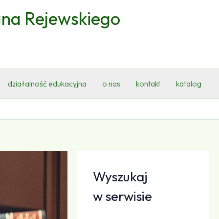
ana Rejewskiego
działalność edukacyjna
o nas
kontakt
katalog
Wyszukaj
w serwisie