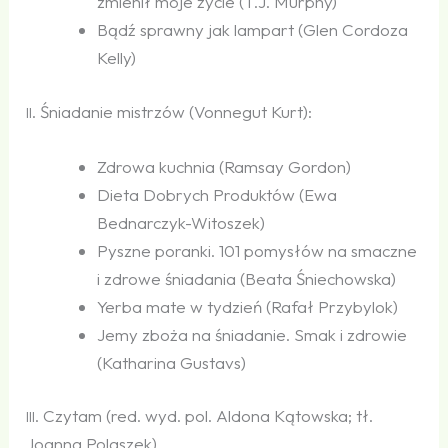
zmienił moje życie (T.J. Murphy)
Bądź sprawny jak lampart (Glen Cordoza
Kelly)
. Śniadanie mistrzów (Vonnegut Kurt):
II
Zdrowa kuchnia (Ramsay Gordon)
Dieta Dobrych Produktów (Ewa
Bednarczyk-Witoszek)
Pyszne poranki. 101 pomysłów na smaczne
i zdrowe śniadania (Beata Śniechowska)
Yerba mate w tydzień (Rafał Przybylok)
Jemy zboża na śniadanie. Smak i zdrowie
(Katharina Gustavs)
. Czytam (red. wyd. pol. Aldona Kątowska; tł.
III
Joanna Polaszek)