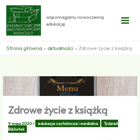
Przejdź
do
wspomagamy nowoczesną
treści
edukację
Strona główna
aktualności
Zdrowe życie z książką
Zdrowe życie z książką
9 maja 2020
/
edukacja czytelnicza i medialna
Tydzień
Bibliotek