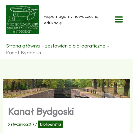
Przejdź
do
wspomagamy nowoczesną
treści
edukację
Strona główna
zestawienia bibliograficzne
Kanał Bydgoski
Kanał Bydgoski
3 stycznia 2017
/
bibliografia