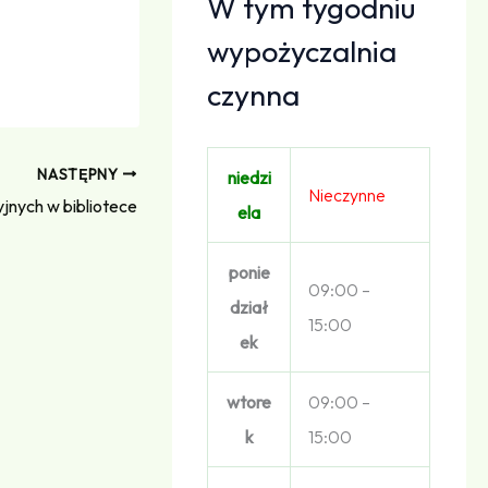
W tym tygodniu
wypożyczalnia
czynna
NASTĘPNY
niedzi
Nieczynne
jnych w bibliotece
ela
ponie
09:00 –
dział
15:00
ek
wtore
09:00 –
k
15:00