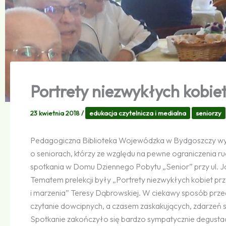
Portrety niezwykłych kobie
23 kwietnia 2018
/
edukacja czytelnicza i medialna
seniorzy
Pedagogiczna Biblioteka Wojewódzka w Bydgoszczy wych
o seniorach, którzy ze względu na pewne ograniczenia r
spotkania w Domu Dziennego Pobytu „Senior” przy ul. 
Tematem prelekcji były „Portrety niezwykłych kobiet p
i marzenia” Teresy Dąbrowskiej. W ciekawy sposób przeds
czytanie dowcipnych, a czasem zaskakujących, zdarzeń sp
Spotkanie zakończyło się bardzo sympatycznie degustac