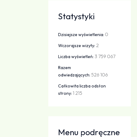
Statystyki
0
Dzisiejsze wyświetlenia:
2
Wczorajsze wizyty:
3 759 067
Liczba wyświetleń:
Razem
526 106
odwiedzających:
Całkowita liczba odsłon
1 215
strony:
Menu podręczne