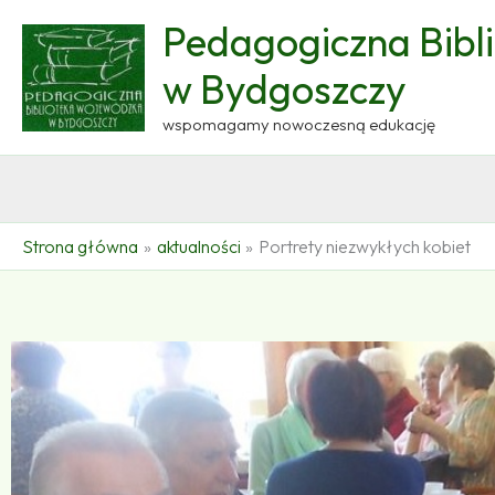
Przejdź
Pedagogiczna Bibl
do
treści
w Bydgoszczy
wspomagamy nowoczesną edukację
Strona główna
aktualności
Portrety niezwykłych kobiet