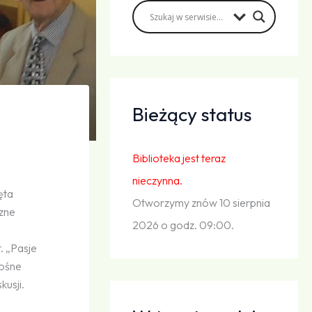
Bieżący status
Biblioteka jest teraz
nieczynna.
ęta
Otworzymy znów 10 sierpnia
czne
2026 o godz. 09:00.
. „Pasje
łośne
kusji.