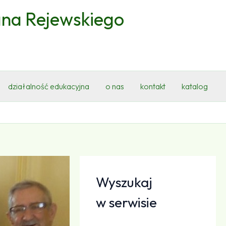
ana Rejewskiego
działalność edukacyjna
o nas
kontakt
katalog
Wyszukaj
w serwisie