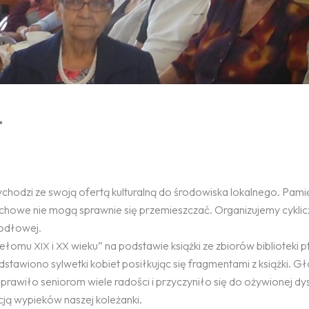
t
odzi ze swoją ofertą kulturalną do środowiska lokalnego. Pami
uchowe nie mogą sprawnie się przemieszczać. Organizujemy cykli
Jodłowej.
rzełomu
i
wieku” na podstawie książki ze zbiorów biblioteki pt
XIX
XX
tawiono sylwetki kobiet posiłkując się fragmentami z książki. G
rawiło seniorom wiele radości i przyczyniło się do ożywionej dys
ją wypieków naszej koleżanki.