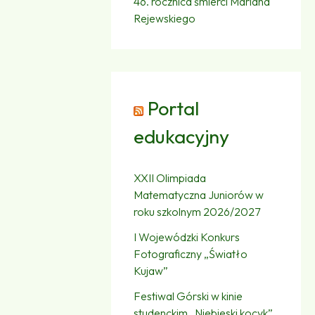
46. rocznica śmierci Mariana
Rejewskiego
Portal
edukacyjny
XXII Olimpiada
Matematyczna Juniorów w
roku szkolnym 2026/2027
I Wojewódzki Konkurs
Fotograficzny „Światło
Kujaw”
Festiwal Górski w kinie
studenckim „Niebieski kocyk”