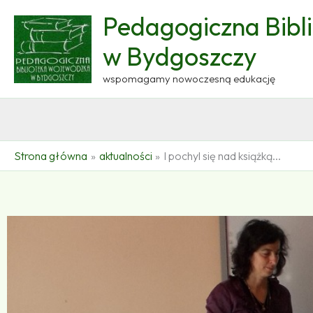
Przejdź
Pedagogiczna Bibl
do
treści
w Bydgoszczy
wspomagamy nowoczesną edukację
Strona główna
aktualności
I pochyl się nad książką...