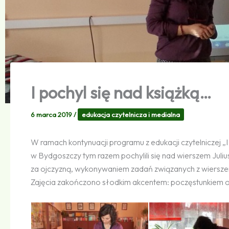
I pochyl się nad książką…
6 marca 2019
/
edukacja czytelnicza i medialna
W ramach kontynuacji programu z edukacji czytelniczej „
w Bydgoszczy tym razem pochylili się nad wierszem Jul
za ojczyzną, wykonywaniem zadań związanych z wierszem,
Zajęcia zakończono słodkim akcentem: poczęstunkiem o i