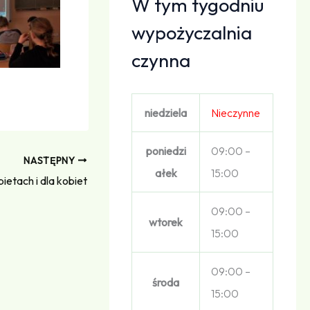
W tym tygodniu
wypożyczalnia
czynna
niedziela
Nieczynne
poniedzi
09:00 –
NASTĘPNY
ałek
15:00
ietach i dla kobiet
09:00 –
wtorek
15:00
09:00 –
środa
15:00