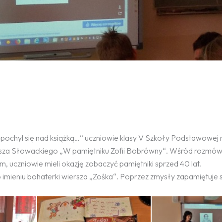
I pochyl się nad książką…“ uczniowie klasy V Szkoły Podstawowej n
iusza Słowackiego „W pamiętniku Zofii Bobrówny“. Wśród rozmów
 uczniowie mieli okazję zobaczyć pamiętniki sprzed 40 lat.
mieniu bohaterki wiersza „Zośka“. Poprzez zmysły zapamiętuje si