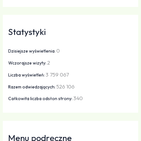
Statystyki
0
Dzisiejsze wyświetlenia:
2
Wczorajsze wizyty:
3 759 067
Liczba wyświetleń:
526 106
Razem odwiedzających:
340
Całkowita liczba odsłon strony:
Menu podręczne