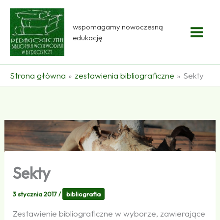
Przejdź
do
wspomagamy nowoczesną
treści
edukację
Strona główna
zestawienia bibliograficzne
Sekty
Sekty
3 stycznia 2017
/
bibliografia
Zestawienie bibliograficzne w wyborze, zawierające