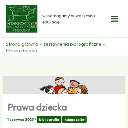
Przejdź
do
wspomagamy nowoczesną
treści
edukację
Strona główna
zestawienia bibliograficzne
Prawa dziecka
Prawa dziecka
1 czerwca 2023
/
bibliografia
księgozbiór