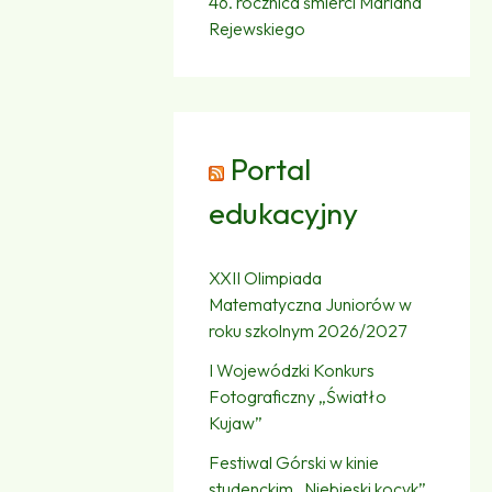
46. rocznica śmierci Mariana
Rejewskiego
Portal
edukacyjny
XXII Olimpiada
Matematyczna Juniorów w
roku szkolnym 2026/2027
I Wojewódzki Konkurs
Fotograficzny „Światło
Kujaw”
Festiwal Górski w kinie
studenckim „Niebieski kocyk”