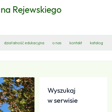
ana Rejewskiego
działalność edukacyjna
o nas
kontakt
katalog
Wyszukaj
w serwisie