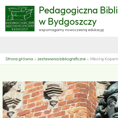
Przejdź
Pedagogiczna Bibl
do
treści
w Bydgoszczy
wspomagamy nowoczesną edukację
Strona główna
zestawienia bibliograficzne
Mikołaj Kopern