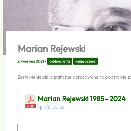
Marian Rejewski
2 kwietnia 2021
/
bibliografia
księgozbiór
Zestawienie bibliograficzne opracowane na podstawie z
Marian Rejewski 1985 – 2024
1 plik(i)
130
KB