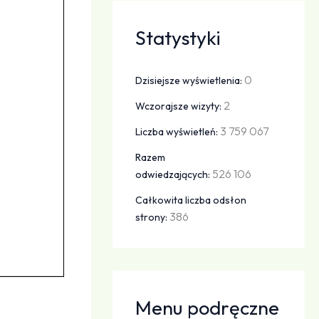
Statystyki
0
Dzisiejsze wyświetlenia:
2
Wczorajsze wizyty:
3 759 067
Liczba wyświetleń:
Razem
526 106
odwiedzających:
Całkowita liczba odsłon
386
strony:
Menu podręczne