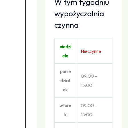
W tym tygodniu
wypożyczalnia
czynna
niedzi
Nieczynne
ela
ponie
09:00 –
dział
15:00
ek
wtore
09:00 –
k
15:00