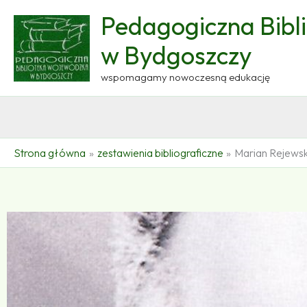
Przejdź
Pedagogiczna Bibl
do
treści
w Bydgoszczy
wspomagamy nowoczesną edukację
Strona główna
zestawienia bibliograficzne
Marian Rejewsk