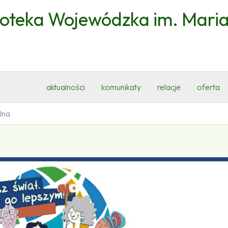
ioteka Wojewódzka im. Mari
aktualności
komunikaty
relacje
oferta
lna