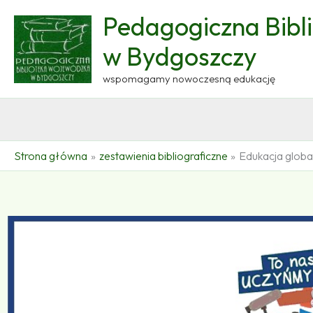
Przejdź
Pedagogiczna Bibl
do
treści
w Bydgoszczy
wspomagamy nowoczesną edukację
Strona główna
zestawienia bibliograficzne
Edukacja globa