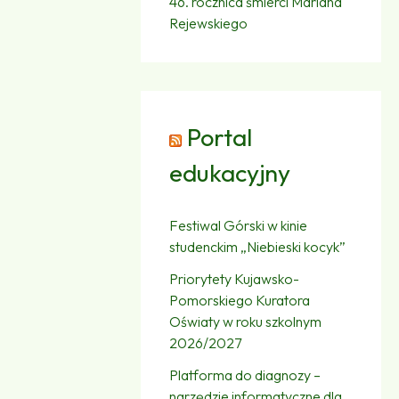
46. rocznica śmierci Mariana
Rejewskiego
Portal
edukacyjny
Festiwal Górski w kinie
studenckim „Niebieski kocyk”
Priorytety Kujawsko-
Pomorskiego Kuratora
Oświaty w roku szkolnym
2026/2027
Platforma do diagnozy –
narzędzie informatyczne dla