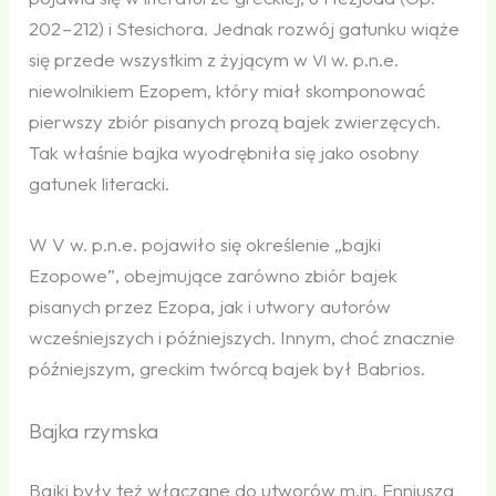
202 – 212) i Stesichora. Jednak rozwój gatunku wiąże
się przede wszystkim z żyjącym w
w. p.n.e.
VI
niewolnikiem Ezopem, który miał skomponować
pierwszy zbiór pisanych prozą bajek zwierzęcych.
Tak właśnie bajka wyodrębniła się jako osobny
gatunek literacki.
W V w. p.n.e. pojawiło się określenie „bajki
Ezopowe”, obejmujące zarówno zbiór bajek
pisanych przez Ezopa, jak i utwory autorów
wcześniejszych i późniejszych. Innym, choć znacznie
późniejszym, greckim twórcą bajek był Babrios.
Bajka rzymska
Bajki były też włączane do utworów m.in. Enniusza