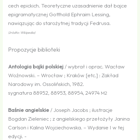
cech epickich. Teoretyczne uzasadnienie dał bajce
epigramatycznej Gotthold Ephraim Lessing,
nawiązując do starożytnej tradycji Fedrusa.
(źródło: Wikipedia)
Propozycje biblioteki
Antologia bajki polskiej
/ wybrał i oprac. Wacław
Woźnowski. – Wrocław ; Kraków [etc.] : Zakład
Narodowy im. Ossolińskich, 1982.
sygnatura 88952, 88953, 88954, 24974
M2
Baśnie angielskie
/ Joseph Jacobs ; ilustracje
Bogdan Zieleniec ; z angielskiego przełożyły Janina
Carlson i Kalina Wojciechowska. – Wydanie I w tej
edycji. -