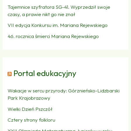
Tajemnice szyfratora SG‑41. Wyprzedził swoje
czasy, a prawie nikt go nie znał
VII edycja Konkursu im. Mariana Rejewskiego
46. rocznica śmierci Mariana Rejewskiego
Portal edukacyjny
Wakacje w sercu przyrody: Górznieńsko-Lidzbarski
Park Krajobrazowy
Wielki Dzień Pszczół
Cztery strony folkloru
XXII Olimpiada Matematyczna Juniorów w roku