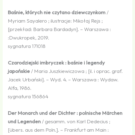
Baśnie, których nie czytano dziewczynkom
/
Myriam Sayalero ; ilustracje: Mikołaj Rejs ;
[przekład: Barbara Bardadyn]. – Warszawa :
:Dwukropek, 2019.
sygnatura 171018
Czarodziejski imbryczek : baśnie i legendy
japońskie
/ Maria Juszkiewiczowa ; [il. i oprac. graf.
Jacek Urbański]. – Wyd. 4. – Warszawa : Wydaw.
Alfa, 1986.
sygnatura 156864
Der Monarch und der Dichter : polnische Märchen
und Legenden
/ gesamm. von Karl Dedecius ;
[übers. aus dem Poln.]. – Frankfurt am Main :