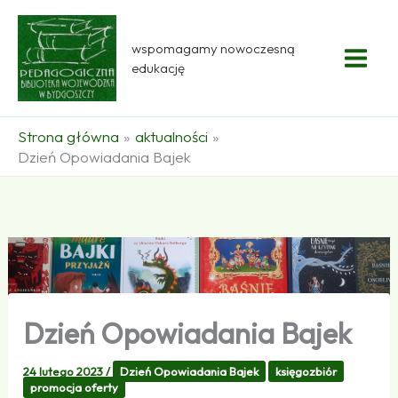
Przejdź
do
wspomagamy nowoczesną
treści
edukację
Strona główna
aktualności
Dzień Opowiadania Bajek
Dzień Opowiadania Bajek
24 lutego 2023
/
Dzień Opowiadania Bajek
księgozbiór
promocja oferty