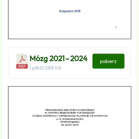
Mózg 2021 – 2024
pobierz
1 plik(i)
288
KB