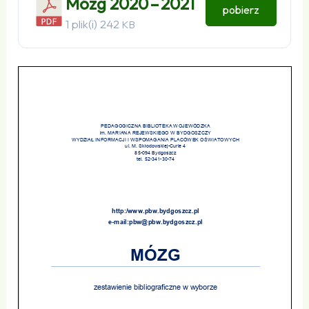
Mózg 2020 – 2021
pobierz
1 plik(i)
242
KB