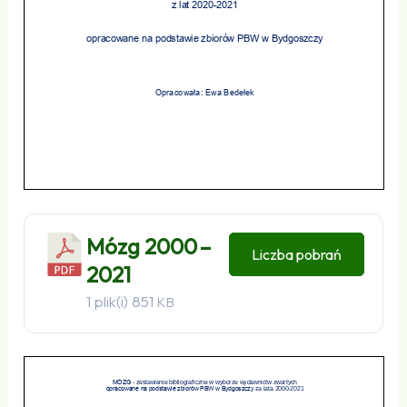
Mózg 2000 –
Liczba pobrań
2021
1 plik(i)
851
KB