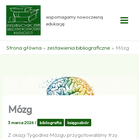
Przejdź
do
wspomagamy nowoczesną
treści
edukację
Strona główna
zestawienia bibliograficzne
Mózg
Mózg
3 marca 2026
/
bibliografia
księgozbiór
Z okazji Tygodnia Mózgu przygotowaliśmy trzy