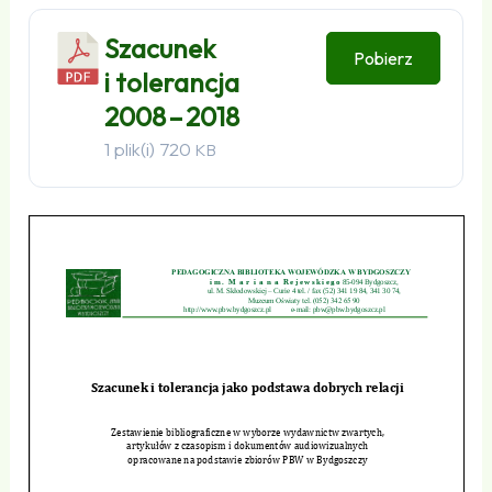
Szacunek
Pobierz
i tolerancja
2008 – 2018
1 plik(i)
720
KB