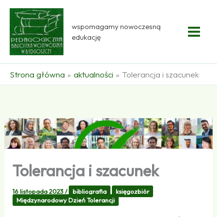
Przejdź
do
wspomagamy nowoczesną
treści
edukację
Strona główna
aktualności
Tolerancja i szacunek
Tolerancja i szacunek
16 listopada 2023
/
bibliografia
księgozbiór
Międzynarodowy Dzień Tolerancji