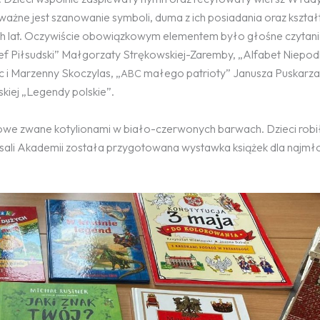
 ważne jest szanowanie symboli, duma z ich posiadania oraz kszta
 lat. Oczywiście obowiązkowym elementem było głośne czytani
 Piłsudski” Małgorzaty Strękowskiej-Zaremby, „Alfabet Niepod
c i Marzenny Skoczylas, „
małego patrioty” Janusza Puskarza
ABC
kiej „Legendy polskie”.
owe zwane kotylionami w biało-czerwonych barwach. Dzieci robił
ali Akademii została przygotowana wystawka książek dla najmł