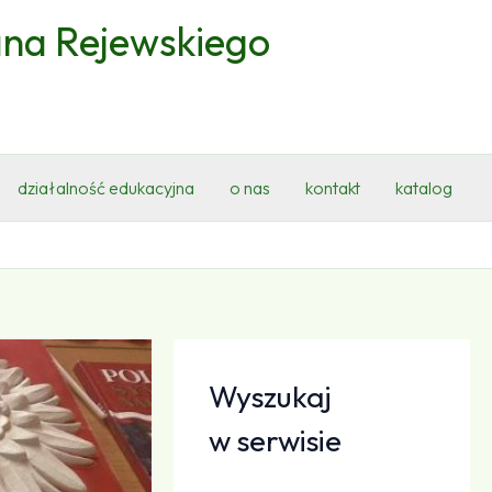
ana Rejewskiego
działalność edukacyjna
o nas
kontakt
katalog
Wyszukaj
w serwisie