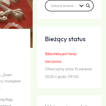
Bieżący status
Biblioteka jest teraz
nieczynna.
Otworzymy znów 10 sierpnia
h „Znam
2026 o godz. 09:00.
i, rozwijanie
.
ej flagi,
dysława