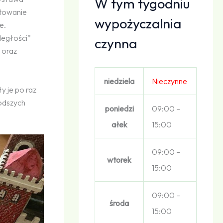
W tym tygodniu
łtowanie
wypożyczalnia
e.
ległości”
czynna
 oraz
niedziela
Nieczynne
y je po raz
odszych
poniedzi
09:00 –
ałek
15:00
09:00 –
wtorek
15:00
09:00 –
środa
15:00