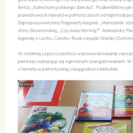
Bełzy „Katechizm polskiego dziecka”. Podkreśliliśmy jak
prawidłowych nawyków patriotycznych od najmłodszych
Zaproponowałyśmy fragmenty książek: „Marszałek Józef
Anny Skowrońskiej, „Czy znasz ten kraj?” Aleksandry Ple
legendę o Lechu, Czechu i Rusie z książki Wandy Chotoms
W ostatniej części uczestnicy wykonywali kokardy narod
pierwszy wykazując się ogromnym zaangażowaniem. W s
o tematyce patriotycznej z księgozbioru biblioteki.
©
PBW