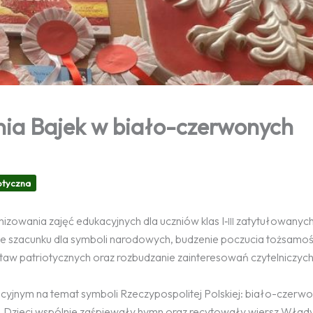
nia Bajek w biało-czerwonych
otyczna
zowania zajęć edukacyjnych dla uczniów klas I‑
zatytułowanyc
III
e szacunku dla symboli narodowych, budzenie poczucia tożsamośc
staw patriotycznych oraz rozbudzanie zainteresowań czytelniczych
cyjnym na temat symboli Rzeczypospolitej Polskiej: biało-czerwon
u. Dzieci wspólnie zaśpiewały hymn oraz recytowały wiersz Wła