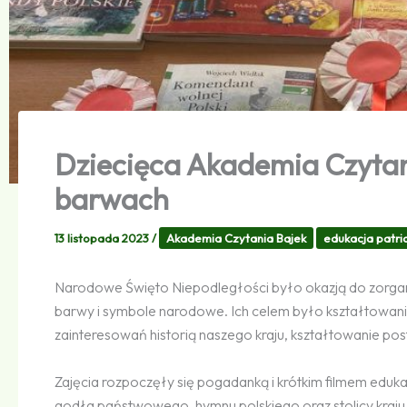
Dziecięca Akademia Czyta
barwach
13 listopada 2023
/
Akademia Czytania Bajek
edukacja patri
Narodowe Święto Niepodległości było okazją do zorgani
barwy i symbole narodowe. Ich celem było kształtowani
zainteresowań historią naszego kraju, kształtowanie po
Zajęcia rozpoczęły się pogadanką i krótkim filmem eduka
godła państwowego, hymnu polskiego oraz stolicy kraj