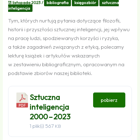
13 listopada 2023
/
bibliografia
księgozbiór
sztuczna
inteligencja
Tym, których nurtują pytania dotyczące filozofii,
historii i przyszłości sztucznej inteligencji, jej wpływu
na pracę ludzi, spodziewanych korzyści i ryzyka,
a także zagadnień związanych z etyką, polecamy
lekturę książek i artykułów wskazanych
w zestawieniu bibliograficznym, opracowanym na
podstawie zbiorów naszej biblioteki.
Sztuczna
pobierz
inteligencja
2000 – 2023
1 plik(i)
567
KB