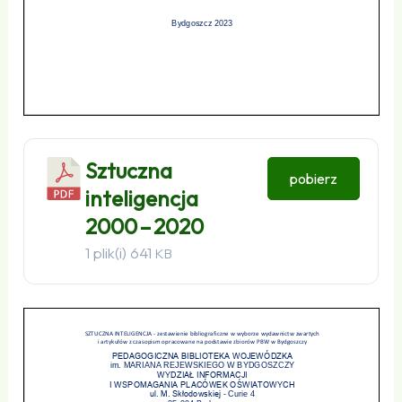
Sztuczna
pobierz
inteligencja
2000 – 2020
1 plik(i)
641
KB