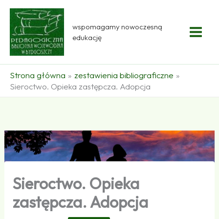
Przejdź
do
wspomagamy nowoczesną
treści
edukację
Strona główna
zestawienia bibliograficzne
Sieroctwo. Opieka zastępcza. Adopcja
Sieroctwo. Opieka
zastępcza. Adopcja