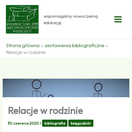
Przejdź
do
wspomagamy nowoczesną
treści
edukację
Strona główna
zestawienia bibliograficzne
Relacje w rodzinie
Relacje w rodzinie
30 czerwca 2020
/
bibliografia
księgozbiór