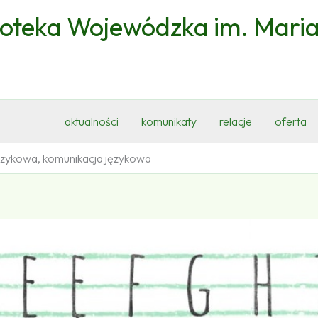
ioteka Wojewódzka im. Mari
aktualności
komunikaty
relacje
oferta
 językowa, komunikacja językowa