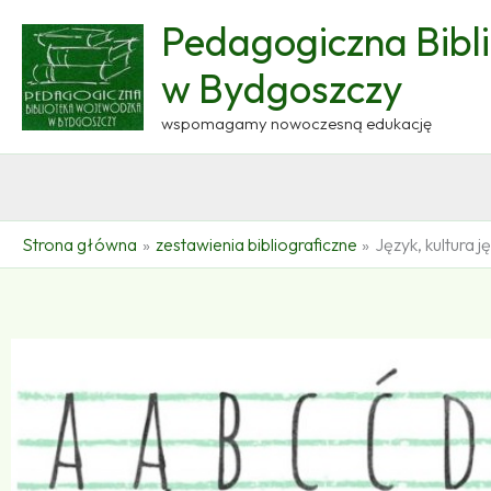
Przejdź
Pedagogiczna Bibl
do
treści
w Bydgoszczy
wspomagamy nowoczesną edukację
Strona główna
zestawienia bibliograficzne
Język, kultura