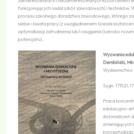
zainteresowanych i niezainteresowanych kształceniem 
funkcjonujących nadal szkół zawodowych) i techników.
procesu szkolnego doradztwa zawodowego, którego zami
siebie i świata pracy (z uwzględnieniem ścieżek kształce
optymalizacji zatrudnienia lub/i osiągania (szeroko 
potencjału).
Wyzwania edukac
Dembiński, Mi
Wydawnictwo
Sygn. 171521, 1
Praca koncentr
edukacyjno-art
doświadczeń d
zmieniających 
konceptualizac