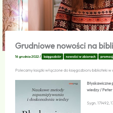
Grudniowe nowości na bibl
16 grudnia 2022
/
księgozbiór
nowości w zbiorach
promocj
Polecamy książki włączone do księgozbioru biblioteki w 
Błyskawiczne p
wiedzy / Peter 
Sygn. 171492, 