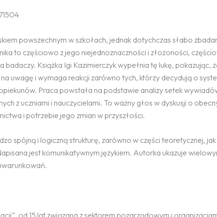
171504
wiskiem powszechnym w szkołach, jednak dotychczas słabo zbad
nika to częściowo z jego niejednoznaczności i złożoności, części
 badaczy. Książka Igi Kazimierczyk wypełnia tę lukę, pokazując, ż
 na uwagę i wymaga reakcji zarówno tych, którzy decydują o syste
 i opiekunów. Praca powstała na podstawie analizy setek wywiadó
ch z uczniami i nauczycielami. To ważny głos w dyskusji o obecn
nictwa i potrzebie jego zmian w przyszłości.
zo spójną i logiczną strukturę, zarówno w części teoretycznej, jak
 Napisana jest komunikatywnym językiem. Autorka ukazuje wielo
o uwarunkowań.
kacji“, od 15 lat związana z sektorem pozarządowym i organizacja