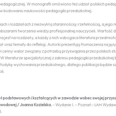
 pedagogicznej. W monografii omówiono też udział polskich pe
w budowaniu naukowości pedagogiki przedszkolnej.
ch i rozdziałach z niezwykłą starannością i rzetelnością, a jego r
 obszarami tworzenia wiedzy profesjonalnej nauczycieli. Wartość 
lona jest na rozdziały, a każdy z nich wzbogaca literatura przedmio
ł oraz tematy do refleksji. Autorki prezentują tłumaczenia na języ
wi cenny walor związany z potrzebą przyswajania przez polskich s
 literaturze specjalistycznej z zakresu pedagogiki przedszkolnej 
etodykę wychowania przedszkolnego, dlatego publikacja będzie s
li.
ół podstawowych i kształcących w zawodzie wobec swojej przysz
wodowej / Joanna Kozielska.
– Wydanie I. – Poznań :
Wydaw
UAM
.