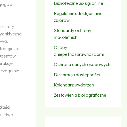
Biblioteczne usługi online
dagogów
Regulamin udostępniania
zbiorów
ezultaty
Standardy ochrony
dydaktyczną
małoletnich
towa.
Osoby
k angielski
z niepełnosprawnościami
tudentów
brakuje
Ochrona danych osobowych
zczególnie
Deklaracja dostępności
Kalendarz wydarzeń
Zestawienia bibliograficzne
łości
nictwo