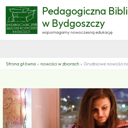
Przejdź
Pedagogiczna Bibl
do
treści
w Bydgoszczy
wspomagamy nowoczesną edukację
Strona główna
nowości w zbiorach
Grudniowe nowości na 