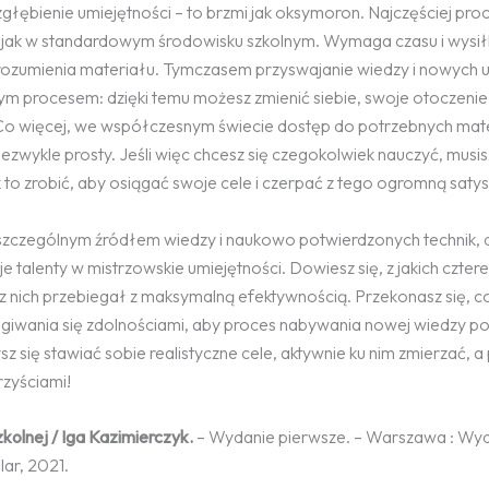
głębienie umiejętności – to brzmi jak oksymoron. Najczęściej pro
 jak w standardowym środowisku szkolnym. Wymaga czasu i wysiłk
zumienia materiału. Tymczasem przyswajanie wiedzy i nowych u
cym procesem: dzięki temu możesz zmienić siebie, swoje otoczenie
 Co więcej, we współczesnym świecie dostęp do potrzebnych ma
 niezwykle prosty. Jeśli więc chcesz się czegokolwiek nauczyć, musis
 to zrobić, aby osiągać swoje cele i czerpać z tego ogromną satys
t szczególnym źródłem wiedzy i naukowo potwierdzonych technik, d
e talenty w mistrzowskie umiejętności. Dowiesz się, z jakich czte
y z nich przebiegał z maksymalną efektywnością. Przekonasz się, c
ługiwania się zdolnościami, aby proces nabywania nowej wiedzy 
się stawiać sobie realistyczne cele, aktywnie ku nim zmierzać, 
rzyściami!
kolnej / Iga Kazimierczyk.
– Wydanie pierwsze. – Warszawa : W
ar, 2021.