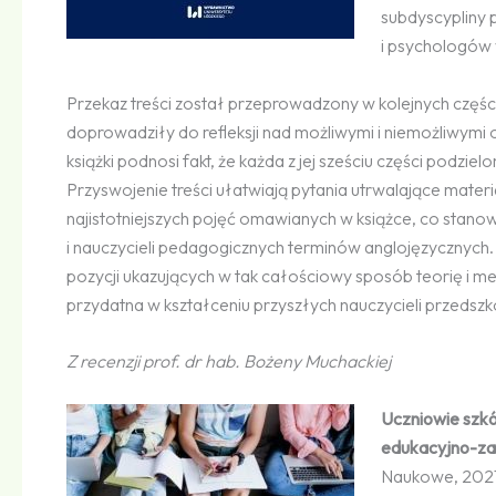
subdyscypliny
i psychologów 
Przekaz treści został przeprowadzony w kolejnych częścia
doprowadziły do refleksji nad możliwymi i niemożliwymi
książki podnosi fakt, że każda z jej sześciu części podzie
Przyswojenie treści ułatwiają pytania utrwalające materia
najistotniejszych pojęć omawianych w książce, co stano
i nauczycieli pedagogicznych terminów anglojęzycznych. W
pozycji ukazujących w tak całościowy sposób teorię i m
przydatna w kształceniu przyszłych nauczycieli przedszko
Z recenzji prof. dr hab. Bożeny Muchackiej
Uczniowie szk
edukacyjno-za
Naukowe, 2021