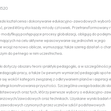
71520
ieżki kształcenia i dokonywanie edukacyjno-zawodowych wyboró
ść, przed którą stoi każdy młody człowiek. Przetransformowany r
e modyfikują postępujące procesy globalizacji, obligują do podej
mających na celu aktywne wpasowywanie się jednostek w jego
 wciąż na nowo oblicze, wymuszając także szereg działań o cha
ym do pełnego w nim uczestnictwa.
i dotyczy obszaru teorii i praktyki pedagogiki, a w szczególności j
pedagogiki pracy, a także (w pewnym wymiarze) pedagogiki społe
 się wokół kategorii związanej z odkrywaniem planów i aspiracji
tegii konstruowania przyszłości. Szczególna uwaga badaczki s
odstawowych oraz tych, którzy pierwsze wybory o edukacyjno-
h branżowych/zawodowych oraz technikach. Uzyskane wyniki badań
no-zawodowych czynionych przez uczniów szkół podstawowych