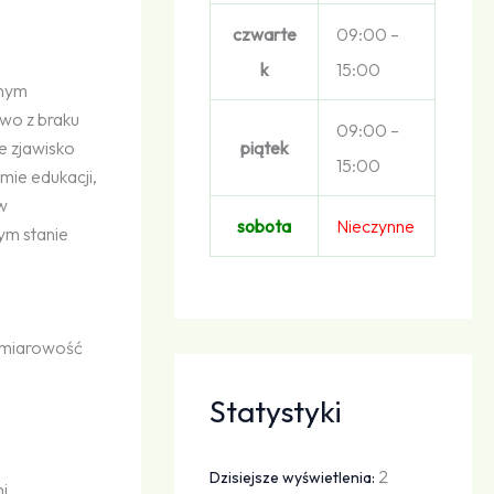
czwarte
09:00 –
k
15:00
anym
owo z braku
09:00 –
e zjawisko
piątek
15:00
mie edukacji,
w
sobota
Nieczynne
ym stanie
wymiarowość
Statystyki
2
Dzisiejsze wyświetlenia:
mi