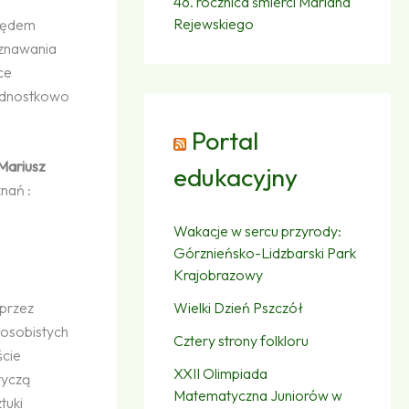
46. rocznica śmierci Mariana
Rejewskiego
ględem
oznawania
ce
jednostkowo
Portal
 Mariusz
edukacyjny
nań :
Wakacje w sercu przyrody:
Górznieńsko-Lidzbarski Park
Krajobrazowy
Wielki Dzień Pszczół
oprzez
 osobistych
Cztery strony folkloru
ście
XXII Olimpiada
tyczą
Matematyczna Juniorów w
tuki