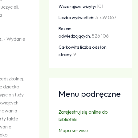
101
Wczorajsze wizyty:
uczycieli.
a
3 759 067
Liczba wyświetleń:
Razem
526 106
odwiedzających:
k.
- Wydanie
Całkowita liczba odsłon
91
strony:
edszkolnej.
: dziecko,
Menu podręczne
yjścia służy
tkwiących
chowania
Zarejestruj się online do
ły także
biblioteki
owanie
Mapa serwisu
jako