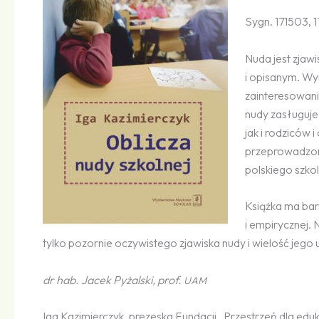
Sygn. 171503, 
Nuda jest zja
i opisanym. Wy
zainteresowania
nudy zasługuje
jak i rodziców
przeprowadzony
polskiego szkol
Książka ma bard
i empirycznej.
tylko pozornie oczywistego zjawiska nudy i wielość jeg
dr hab. Jacek Pyżalski, prof.
UAM
Iga Kazimierczyk, prezeska Fundacji „Przestrzeń dla edu