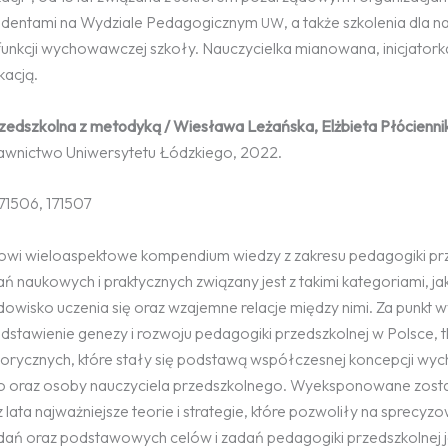
 studentami na Wydziale Pedagogicznym
, a także szkolenia dla na
UW
unkcji wychowawczej szkoły. Nauczycielka mianowana, inicjatork
kacją.
edszkolna z metodyką / Wiesława Leżańska, Elżbieta Płócienni
dawnictwo Uniwersytetu Łódzkiego, 2022.
171506, 171507
nowi wieloaspektowe kompendium wiedzy z zakresu pedagogiki prz
 naukowych i praktycznych związany jest z takimi kategoriami, jak
dowisko uczenia się oraz wzajemne relacje między nimi. Za punkt w
stawienie genezy i rozwoju pedagogiki przedszkolnej w Polsce, 
torycznych, które stały się podstawą współczesnej koncepcji wy
o oraz osoby nauczyciela przedszkolnego. Wyeksponowane zosta
 lata najważniejsze teorie i strategie, które pozwoliły na sprecyz
ań oraz podstawowych celów i zadań pedagogiki przedszkolnej 