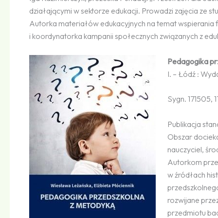
działającymi w sektorze edukacji. Prowadzi zajęcia ze
Autorka materiałów edukacyjnych na temat wspierania f
i koordynatorka kampanii społecznych związanych z edu
Pedagogika prz
I. – Łódź : Wy
Sygn. 171505, 
Publikacja sta
Obszar dociekań
nauczyciel, śro
Autorkom przed
w źródłach his
przedszkolneg
rozwijane przez
przedmiotu bad