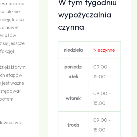
W tym tygodniu
ces nauki ma
u, ale nie
wypożyczalnia
miejętności
czynna
, a nawet
teriałów
z się jeszcze
niedziela
Nieczynne
fakcję!
poniedzi
09:00 –
zięki którym
rech etapów
ałek
15:00
o jest ważne
postępował
09:00 –
wtorek
a potem
15:00
09:00 –
ydawnictwo
środa
15:00