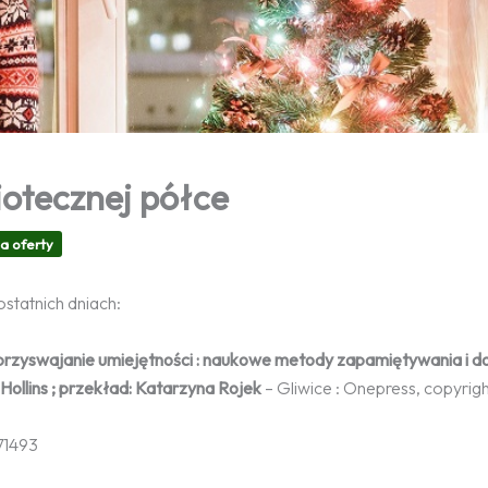
iotecznej półce
a oferty
ostatnich dniach:
rzyswajanie umiejętności : naukowe metody zapamiętywania i d
Hollins ; przekład: Katarzyna Rojek
– Gliwice : Onepress, copyrig
171493