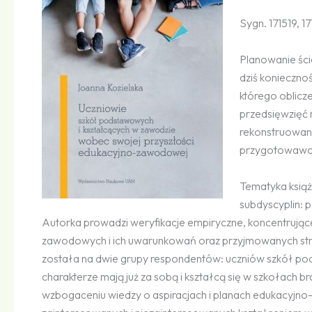
Sygn. 171519, 1
Planowanie śc
dziś konieczno
którego oblicz
przedsięwzięć 
rekonstruowane
przygotowawcz
Tematyka książk
subdyscyplin: 
Autorka prowadzi weryfikacje empiryczne, koncentrujące
zawodowych i ich uwarunkowań oraz przyjmowanych stra
została na dwie grupy respondentów: uczniów szkół p
charakterze mają już za sobą i kształcą się w szkołac
wzbogaceniu wiedzy o aspiracjach i planach edukacyj