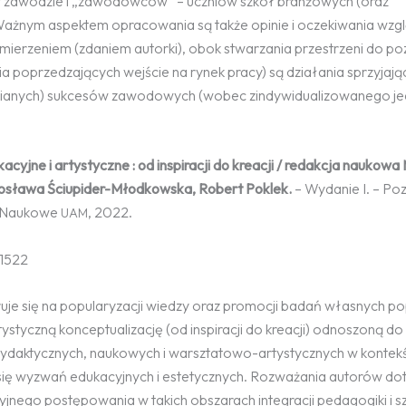
w zawodzie i „zawodowców” – uczniów szkół branżowych (oraz
 Ważnym aspektem opracowania są także opinie i oczekiwania wz
erzeniem (zdaniem autorki), obok stwarzania przestrzeni do p
nia poprzedzających wejście na rynek pracy) są działania sprzyjają
rozumianych) sukcesów zawodowych (wobec zindywidualizowanego 
yjne i artystyczne : od inspiracji do kreacji / redakcja naukowa
rosława Ściupider-Młodkowska, Robert Poklek.
– Wydanie I. – Poz
 Naukowe
, 2022.
UAM
71522
uje się na popularyzacji wiedzy oraz promocji badań własnych p
ystyczną konceptualizację (od inspiracji do kreacji) odnoszoną do
ydaktycznych, naukowych i warsztatowo-artystycznych w kontek
się wyzwań edukacyjnych i estetycznych. Rozważania autorów do
yjnego postępowania w takich obszarach integracji pedagogiki i sz