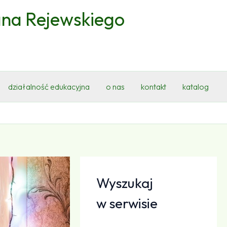
ana Rejewskiego
działalność edukacyjna
o nas
kontakt
katalog
Wyszukaj
w serwisie