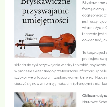
Błyskawiczne z
formę bierną –
dogłębnego zro
jest fascynują
własne życie.
i narzędzi jest
dowiedzieć, jak
Ta książka jes
przekujesz swoj
składa się cykl przyswajania wiedzy i co robić, aby każd
w procesie skutecznego przetwarzania informacji i pos
szybko i we właściwym, zaplanowanym kierunku. Nauczysz 
cieszyć się nowymi umiejętnościami i płynącymi z nich ko
Oblicza nudy sz
Naukowe Schol