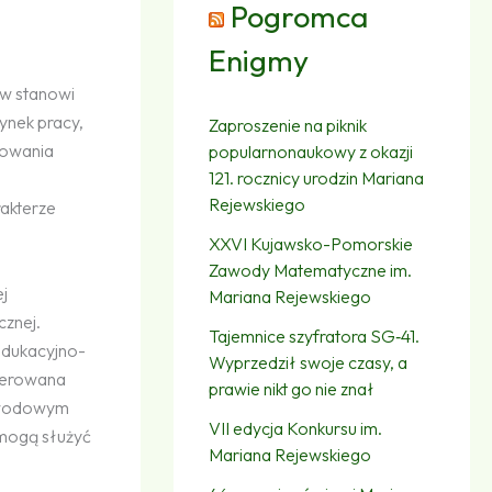
Pogromca
Enigmy
w stanowi
ynek pracy,
Zaproszenie na piknik
mowania
popularnonaukowy z okazji
121. rocznicy urodzin Mariana
Rejewskiego
rakterze
XXVI Kujawsko-Pomorskie
Zawody Matematyczne im.
ej
Mariana Rejewskiego
cznej.
Tajemnice szyfratora SG‑41.
 edukacyjno-
Wyprzedził swoje czasy, a
kierowana
prawie nikt go nie znał
zawodowym
VII edycja Konkursu im.
 mogą służyć
Mariana Rejewskiego