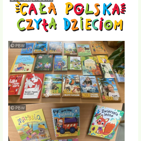
©
PBW
©
PBW