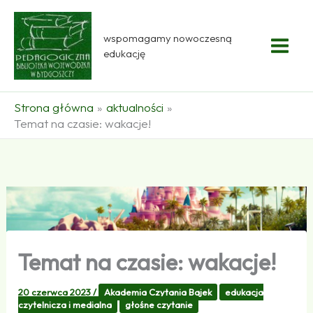
Przejdź
do
wspomagamy nowoczesną
treści
edukację
Strona główna
aktualności
Temat na czasie: wakacje!
Temat na czasie: wakacje!
20 czerwca 2023
/
Akademia Czytania Bajek
edukacja
czytelnicza i medialna
głośne czytanie