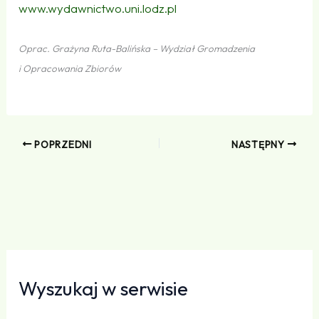
www​.wydawnictwo​.uni​.lodz​.pl
Oprac. Grażyna Ruta-Balińska – Wydział Gromadzenia
i Opracowania Zbiorów
POPRZEDNI
NASTĘPNY
Wyszukaj w serwisie