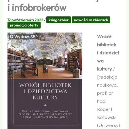
i infobrokerów
12 października 2022
/
księgozbiór
nowości w zbiorach
promocja oferty
Wokół
© Wydaw.
SBP
bibliotek
i dziedzict
wa
kultury
/
[redakcja
naukowa:
prof. dr
hab.
Robert
Kotowski
(Uniwersyt