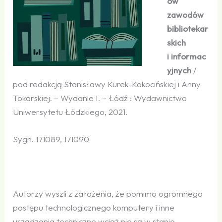
ów
zawodów
bibliotekar
skich
i informac
yjnych
/
pod redakcją Stanisławy Kurek-Kokocińskiej i Anny
Tokarskiej. – Wydanie I. – Łódź : Wydawnictwo
Uniwersytetu Łódzkiego, 2021.
Sygn. 171089, 171090
Autorzy wyszli z założenia, że pomimo ogromnego
postępu technologicznego komputery i inne
urządzania techniczne wciąż nie są w stanie