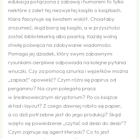
edukacja połączona z zabawą i humorem to tylko
niektóre z zalet tej niezwykłej książki o książkach.
Klara fascynuje się światem wokół. Chciałaby
zrozumieć, skąd biorą się książki, a w przyszłości
zostać bibliotekarką albo pisarką. Każdą wolną
chwilę poświęca na zdobywanie wiadomości.
Pomaga jej dziadek, który swymi zabawnymi
rysunkami cierpliwie odpowiada na kolejne pytania
wnuczki. Czy za pomocą sznurka i węzełków można
„zapisać” opowieść? Czym różni się papirus od
pergaminu? Na czym polegała praca
w średniowiecznym skryptorium? Po co książce
skład i layout? Z czego dawniej robiło się papier,
a co dziś potrzebne jest do jego produkcji? Skąd
wzięło się powiedzenie „czytać od deski do deski”?
Czym zajmuje się agent literacki? Co to jest