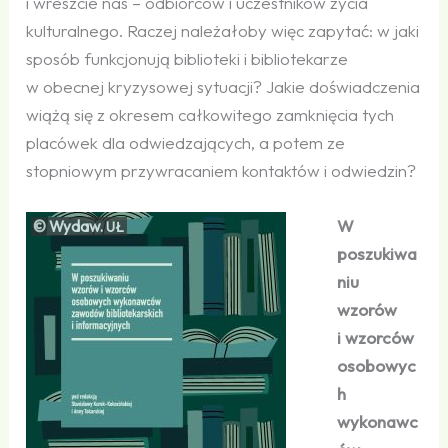
i wreszcie nas – odbiorców i uczestników życia
kulturalnego. Raczej należałoby więc zapytać: w jaki
sposób funkcjonują biblioteki i bibliotekarze
w obecnej kryzysowej sytuacji? Jakie doświadczenia
wiążą się z okresem całkowitego zamknięcia tych
placówek dla odwiedzających, a potem ze
stopniowym przywracaniem kontaktów i odwiedzin?
W
© Wydaw.
UŁ
poszukiwa
niu
wzorów
i wzorców
osobowyc
h
wykonawc