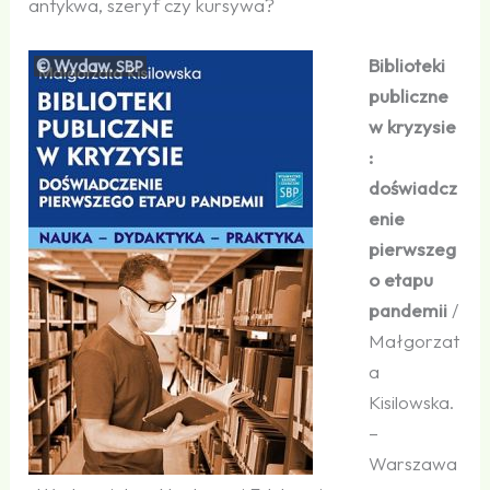
antykwa, szeryf czy kursywa?
Biblioteki
© Wydaw.
SBP
publiczne
w kryzysie
:
doświadcz
enie
pierwszeg
o etapu
pandemii
/
Małgorzat
a
Kisilowska.
–
Warszawa