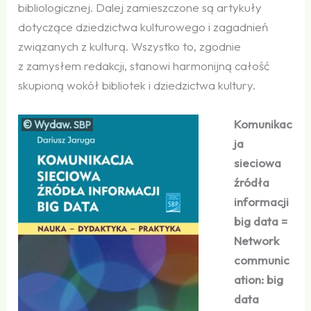
bibliologicznej. Dalej zamieszczone są artykuły
dotyczące dziedzictwa kulturowego i zagadnień
związanych z kulturą. Wszystko to, zgodnie
z zamysłem redakcji, stanowi harmonijną całość
skupioną wokół bibliotek i dziedzictwa kultury.
Komunikac
© Wydaw.
SBP
ja
sieciowa
źródła
informacji
big data =
Network
communic
ation: big
data