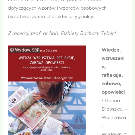
dotyczących wzorów i wzorców osobowych
bibliotekarzy ma charakter oryginalny.
Z recenzji prof. dr hab. Elżbiety Barbary Zybert
Wiedza,
© Wydaw.
SBP
wzruszeni
a,
refleksje,
zabawa,
opowieści
/ Hanna
Diduszko. –
Warszawa
:
Wydawnict