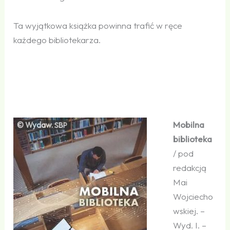
Ta wyjątkowa książka powinna trafić w ręce
każdego bibliotekarza.
Mobilna
© Wydaw.
SBP
biblioteka
/ pod
redakcją
Mai
Wojciecho
wskiej. –
Wyd. I. –