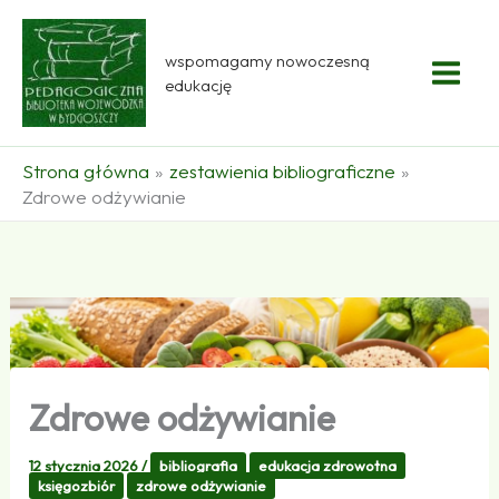
Przejdź
do
wspomagamy nowoczesną
treści
edukację
Strona główna
zestawienia bibliograficzne
Zdrowe odżywianie
Zdrowe odżywianie
12 stycznia 2026
/
bibliografia
edukacja zdrowotna
księgozbiór
zdrowe odżywianie