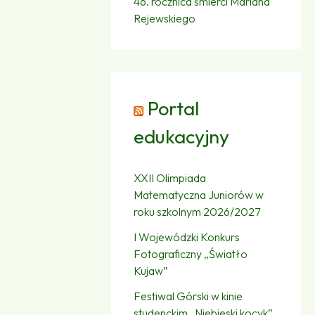
46. rocznica śmierci Mariana
Rejewskiego
Portal
edukacyjny
XXII Olimpiada
Matematyczna Juniorów w
roku szkolnym 2026/2027
I Wojewódzki Konkurs
Fotograficzny „Światło
Kujaw”
Festiwal Górski w kinie
studenckim „Niebieski kocyk”