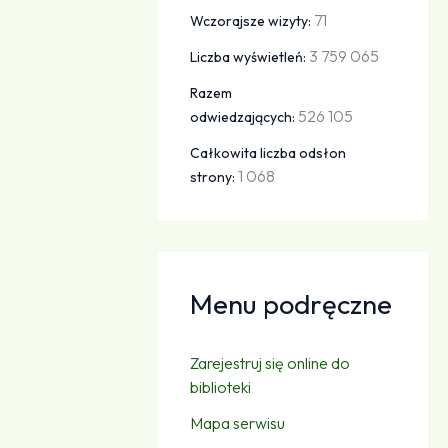
71
Wczorajsze wizyty:
3 759 065
Liczba wyświetleń:
Razem
526 105
odwiedzających:
Całkowita liczba odsłon
1 068
strony:
Menu podręczne
Zarejestruj się online do
biblioteki
Mapa serwisu