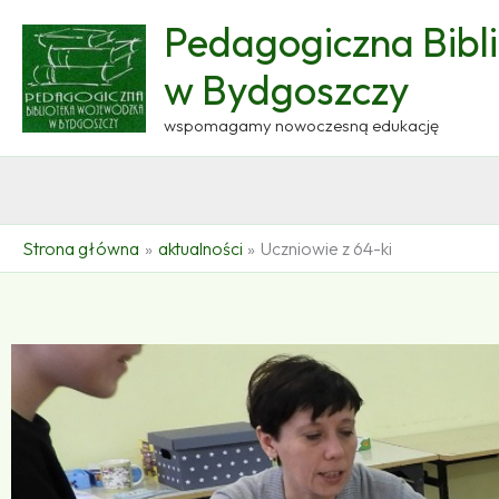
Przejdź
Pedagogiczna Bibl
do
treści
w Bydgoszczy
wspomagamy nowoczesną edukację
Strona główna
aktualności
Uczniowie z 64-ki