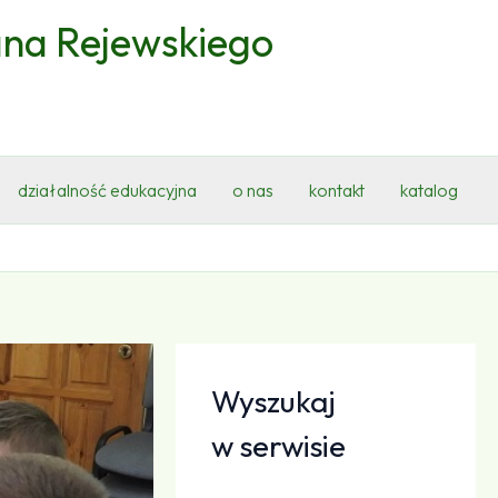
ana Rejewskiego
działalność edukacyjna
o nas
kontakt
katalog
Wyszukaj
w serwisie