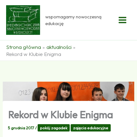
Przejdź
do
wspomagamy nowoczesną
treści
edukację
Strona główna
aktualności
Rekord w Klubie Enigma
Rekord w Klubie Enigma
5 grudnia 2017
/
pokój zagadek
zajęcia edukacyjne