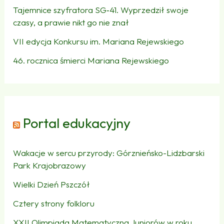
Tajemnice szyfratora SG‑41. Wyprzedził swoje
czasy, a prawie nikt go nie znał
VII edycja Konkursu im. Mariana Rejewskiego
46. rocznica śmierci Mariana Rejewskiego
Portal edukacyjny
Wakacje w sercu przyrody: Górznieńsko-Lidzbarski
Park Krajobrazowy
Wielki Dzień Pszczół
Cztery strony folkloru
XXII Olimpiada Matematyczna Juniorów w roku