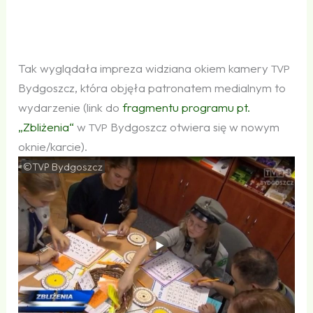
Tak wyglądała impreza widziana okiem kamery
TVP
Bydgoszcz, która objęła patronatem medialnym to
wydarzenie (link do
fragmentu programu pt.
„Zbliżenia“
w
Bydgoszcz otwiera się w nowym
TVP
oknie/karcie).
©
Bydgoszcz
TVP