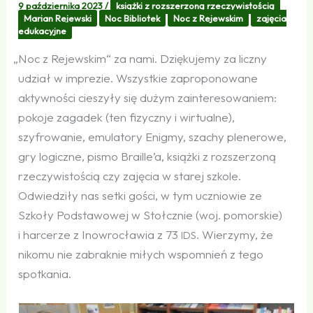
9 października 2023
/
książki z rozszerzoną rzeczywistością
Marian Rejewski
Noc Bibliotek
Noc z Rejewskim
zajęcia
edukacyjne
„
Noc z Rejewskim“ za nami. Dziękujemy za liczny
udział w imprezie. Wszystkie zaproponowane
aktywności cieszyły się dużym zainteresowaniem:
pokoje zagadek (ten fizyczny i wirtualne),
szyfrowanie, emulatory Enigmy, szachy plenerowe,
gry logiczne, pismo Braille’a, książki z rozszerzoną
rzeczywistością czy zajęcia w starej szkole.
Odwiedziły nas setki gości, w tym uczniowie ze
Szkoły Podstawowej w Stołcznie (woj. pomorskie)
i harcerze z Inowrocławia z 73
. Wierzymy, że
IDS
nikomu nie zabraknie miłych wspomnień z tego
spotkania.