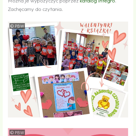
Można je wypożyczyć poprzez
katalog Integro
.
Zachęcamy do czytania.
©
PBW
©
PBW